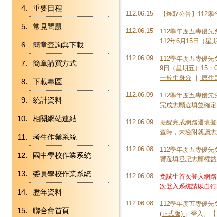
重要日程
112.06.15
【錄取公告】112
常見問題
112.06.15
112學年度五專優
112年6月15日（星
簡章查詢與下載
112.06.09
112學年度五專優
簡章購買方式
9日（星期五）15：
一般生身分
｜
原住
下載專區
112.06.09
112學年度五專優先
統計資料
完成志願選填並確定
相關網站連結
112.06.09
提醒完成網路選填登
查時，未檢附就讀志
考生作業系統
112.06.08
112學年度五專優
國中學校作業系統
響選填登記志願權益
委員學校作業系統
112.06.08
免試生首次登入網路
次登入系統請以自行
歷年資料
112.06.08
112學年度五專優
聯合會首頁
(正式版)
」登入。【系