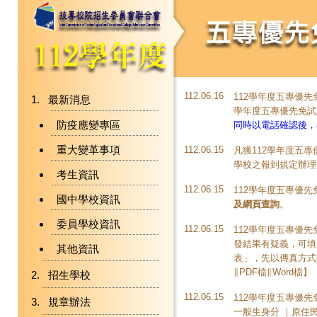
112.06.16
112學年度五專優
最新消息
學年度五專優先免試
防疫應變專區
同時以電話確認後，
重大變革事項
112.06.15
凡獲112學年度五
學校之報到規定辦理
考生資訊
112.06.15
112學年度五專優
國中學校資訊
及網頁查詢
。
委員學校資訊
112.06.15
112學年度五專優
發結果有疑義，可填
其他資訊
表」，先以傳真方式
∥
PDF檔
∥
Word檔
】
招生學校
112.06.15
112學年度五專優
規章辦法
一般生身分 ｜原住