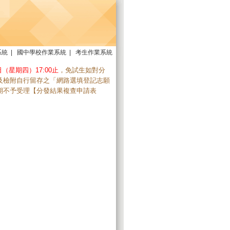
系統
|
國中學校作業系統
|
考生作業系統
日（星期四）17:00止
，免試生如對分
及檢附自行留存之「網路選填登記志願
期不予受理【分發結果複查申請表