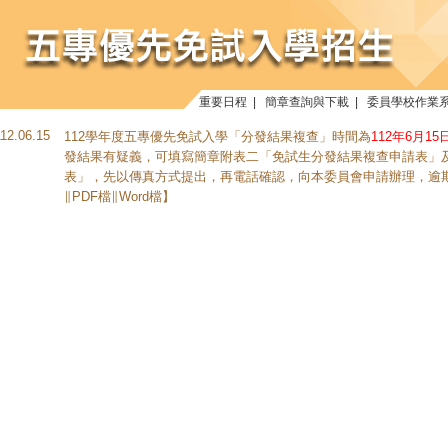
重要日程
|
簡章查詢與下載
|
委員學校作業
112.06.15
112學年度五專優先免試入學「分發結果複查」時間為
112年6月15
發結果有疑義，可填寫簡章附表二「免試生分發結果複查申請表」
表」，先以傳真方式提出，再電話確認，向本委員會申請辦理，逾
∥
PDF檔
∥
Word檔
】