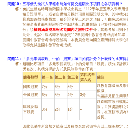
問題10：
五專優先免試入學報名時如何提交超額比序項目之各項資料？
答：
免試生報名時可檢附國中學校出具之「112學年度五專入學專用
積分證明單」，或者自備積分採計項目相關證明文件。其中積分
且應加蓋教務處戳章，積分證名單上未列之項目，可由免試生另
於報名表背面相關證明文件黏貼表上以供審驗（已於積分證明單
分」須
檢附涵蓋簡章報名期間內之證明文件
外，其餘各項目則不
此外，免試生報名時不須繳交112年度國中教育會考成績通知單，
度國中教育會考准考證號碼，本委員會逕向國立臺灣師範大學心
取得免試生國中教育會考成績。
問題11：
「多元學習表現」中的「競賽」項目如何計分？什麼樣的比賽得
答：
超額比序項目「多元學習表現」中的分項目「競賽」積分採計原
獎名次，其積分採計方式及限制條件如下表：
第四名至
競賽類型
第一名
第二名
第三名
備註
第六名
以教育部國民及學
國際競賽
7分
6分
5分
--
依據。
全國競賽
6分
5分
4分
3分
※請詳見招生簡章
以直轄市政府或地
區域及縣
限，且獲獎證明之
3分
2分
1分
--
市競賽
長，在直轄市須為
首長。
因此免試生所參加之競賽以及得獎名次必須符合以上採認規定，