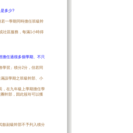
是多少?
但若一學期同時擔任班級幹
或社區服務，每滿1小時得
經擔任過很多個學期、不只
務學習」積分2分，但若同
。
任滿該學期之班級幹部、小
長，在九年級上學期擔任學
社團幹部，因此筱玲可以獲
其餘副級幹部不予列入積分