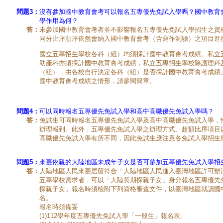
問題3：
沒有參加國中教育會考可以報名五專優先免試入學嗎？國中教育
學作用為何？
答：
未參加國中教育會考者並不影響報名五專優先免試入學招生之資
同分比序順序依然會納入國中教育會考（含寫作測驗）之項目進
國立五專招生學校各科（組）均須採計國中教育會考成績。私立
助產科亦須採計國中教育會考成績，私立五專招生學校除護理科
（組），由各校自行決定各科（組）是否採計國中教育會考成績
國中教育會考成績之情形，請參閱簡章。
問題4：
可以同時報名五專優先免試入學和高中高職優先免試入學嗎？
答：
免試生可同時報名五專優先免試入學及高中高職優先免試入學，
辦理報到。此外，五專優先免試入學之辦理方式、超額比序項目
高職優先免試入學有所不同，因此免試生應注意各免試入學招生
問題5：
來臺依親的大陸地區未成年子女是否可參加五專優先免試入學招
答：
大陸地區人民來臺居留符合「大陸地區人民進入臺灣地區許可辦法
五專學校需求者，可以「大陸長期探親子女」身分報名五專優先
探親子女」報名時須檢附下列資格審查文件，以臺灣地區就讀國
名。
報名時須備妥
(1)112學年度五專優先免試入學「一般生」報名表、