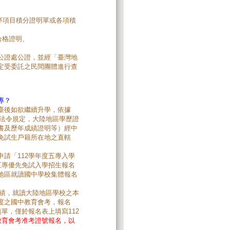
比序項目積分證明單或各項積
合格證明、
公證處公證，並經「臺灣地
定受委託之民間團體進行查
專？
臺後如欲繼續升學，依據
關法令規定，大陸地區學歷證
書及歷年成績證明等）經中
免試生戶籍所在地之直轄
請「112學年度五專入學
五專優先免試入學招生報名
地區就讀國中學校集體報名
績，就讀大陸地區學校之本
度之國中教育會考，報名
單，僅於報名表上填寫112
教育會考准考證號報名，以