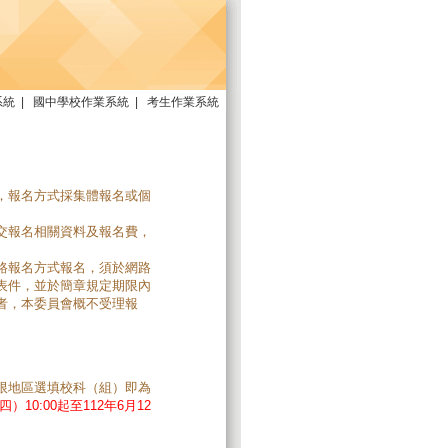
系統
|
國中學校作業系統
|
考生作業系統
，報名方式採集體報名或個
交報名相關資料及報名費，
路報名方式報名，須於網路
表件，並於簡章規定期限內
者，本委員會概不受理報
限地區選填校科（組）即為
）10:00起至112年6月12