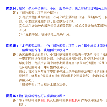
問題14：
請問「多元學習表現」中的「服務學習」包含哪些項目?積分上限
答：
「服務學習」項目積分採計：
(1)免試生擔任班級幹部、小老師或社團幹部任滿一學期得2分，
部、小老師或社團幹部，則仍以2分計算。
(2)免試生參加校內服務學習課程及活動，或於校外參加志工服務
0.5分。
(3)「服務學習」項目積分上限為15分。
問題15：
「多元學習表現」中的「服務學習」項目，若在國中就學期間曾
一種職位的幹部，該如何計算積分？
答：
免試生擔任班級幹部、小老師或社團幹部任滿一學期即可得「服
一學期同時擔任班級幹部、小老師或社團幹部，則仍以2分計算
舉例來說，免試生在國中就學期間曾經有3個學期分別擔任並且
老師或社團幹部，即可獲得積分6分。
例如：筱玲在八年級下學期擔任班上的學藝股長及舞蹈社的副社
藝股長，總共有2個學期有擔任過該學期之班級幹部、小老師或
得積分4分。
「服務學習」項目積分上限為15分。
問題16：
擔任副級幹部也可以獲得積分嗎？
答：
除了班級幹部的
副班長
及社團幹部的
副社長
可作為積分採計外，
採計。