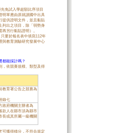
優先免試入學超額比序項目
證明單應由原就讀國中出具
行提供證明文件，並且黏貼
上列出之項目，除「弱勢身
需再另行黏貼證明）。
只要於報名表中填寫112年
理與教育測驗研究發展中心
獎都能採計嗎？
則，依競賽規模、類型及得
前教育署公告之競賽為
附錄七
方政府機關主辦者為
落款人在縣市須為縣市
市長或其所屬一級機關
才可獲得積分，不符合規定