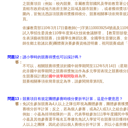
之競賽項目（例如：校內競賽、非屬教育部國民及學前教育署公
直轄市政府或地方政府主辦之區域及縣市競賽），或者獲得獎項
圍內，皆無法憑該項競賽得獎獲得積分。競賽相關事項依簡章規
頁。
依據教育部110年3月17日臺教師(一)字第1100039254號函及1
試入學招生委員會110學年度第4次技術會議辦理，【教育部頒發之
生表演藝術類競賽」(全國學生舞蹈比賽、全國學生音樂比賽、
師生鄉土歌謠比賽)團體賽決賽參賽資格證明書，視同競賽成績
問題12：
讀小學時的競賽得獎也可以採計嗎？
答：
不可以，相關競賽得獎須於國中就學期間至112年5月14日（星
此非國中就學期間之競賽得獎無法作為多元學習表現之競賽積分
生競賽採計應於
國中就學期間取得
為準。
競賽相關事項依簡章規定為準，請參閱簡章第8頁。
問題13：
競賽項目有規定團體參賽時積分要折半計算，這是什麼意思？
答：
免試生參加競賽為4人以上之隊伍即視為團體參賽，團體參賽獲
賽積分折半計算；反之，若為個人參賽，或為2人或3人之組合參
例如：小嘉為排球校隊的一員，代表學校參加111學年度國民中
小嘉及其他參賽選手報名五專優先免試入學皆可在競賽項目獲得
人以上之團隊，因此必須以個人賽積分折半計算，所以小嘉所獲得