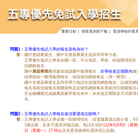
重要日程
|
簡章查詢與下載
|
委員學校作業
問題1：
五專優先免試入學的報名資格為何？
答：
國中應屆畢業生、國中非應屆畢業生或具同等學力者。
五專優先免試入學為全國一區，不分地區、學校、科組辦理招生
別網路報名。
國中
應屆畢業生
得參加就讀國中集體報名，
於學校規定期限內
繳
由學校統一辦理集體報名，或採個別網路報名（擇一辦理）。
國中非應屆畢業生及同等學力免試生採個別網路報名。以個別網
報名系統登錄報名相關資料及由個別網路報名系統列印相關報名
至金融機構完成繳費及繳寄報名表件；未依規定期限及方式辦理
名。
問題2：
五專優先免試入學報名後須要選填志願嗎？
答：
五專優先免試入學全國一區辦理招生，採電腦選填志願分發，不
1個志願，至多可選填30個志願。免試生須於
112年6月8日（星期四
日（星期一）17:00止
至本委員會網站選填登記志願。