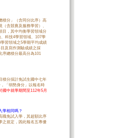
總積分」（含同分比序）高
現（含競賽及服務學習）、
項目，其中均衡學習領域分
、科技4學習領域、107學
學習領域之5學期平均成績
科目及寫作測驗成績之採
序總積分最高分為101
目積分採計免試生國中七年
分，「弱勢身分」以報名時
國中就學期間至112年5月
入學相同嗎？
高職免試入學，其超額比序
學之規定，因此報名五專優