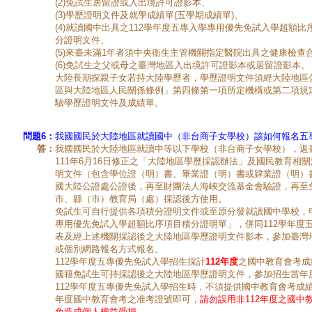
(2)免試生居留證或入出境許可證影本、
(3)學歷證明文件及就學成績單(五學期成績單)、
(4)就讀國中出具之112學年度五專入學專用優先免試入學超額
分證明文件、
(5)來臺未滿1年者須中央衛生主管機關指定醫院出具之健康檢查
(6)免試生之父或母之臺灣地區入出境許可證影本或居留證影本。
大陸長期探親子女若持大陸學歷者，學歷證明文件須經大陸地區
區與大陸地區人民關係條例」第四條第一項所定機構或第二項規
驗學歷證明文件及成績單。
問題6：
我國國民於大陸地區就讀國中（非台商子女學校）該如何報名五
答：
我國國民於大陸地區就讀中等以下學校（非台商子女學校），返
111年6月16日修正之「大陸地區學歷採認辦法」及國民教育相
明文件（包含學位證（明）書、畢業證（明）書或肄業證（明）
國大陸公證處公證後，再至財團法人海峽交流基金會驗證，再至
市、縣（市）教育局（處）採認後方使用。
免試生可自行提供各項積分證明文件或至原分發就讀國中學校，申
專用優先免試入學超額比序項目積分證明單」，併同112學年度
表及經上述機關採認後之大陸地區學歷證明文件影本，參加臺灣
或個別網路報名方式報名。
112學年度五專優先免試入學招生採計
112年度
之國中教育會考成
國籍免試生可持採認後之大陸地區學歷證明文件，參加招生當年
112學年度五專優先免試入學招生時，不須提供國中教育會考成績
年度國中教育會考之准考證號即可，
請勿誤用非112年度之國中
免造成個人權益受損。