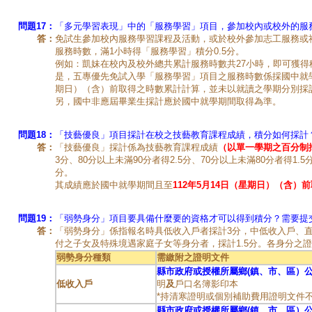
問題17：
「多元學習表現」中的「服務學習」項目，參加校內或校外的服
答：
免試生參加校內服務學習課程及活動，或於校外參加志工服務或
服務時數，滿1小時得「服務學習」積分0.5分。
例如：凱妹在校內及校外總共累計服務時數共27小時，即可獲得積
是，五專優先免試入學「服務學習」項目之服務時數係採國中就學期
期日）（含）前取得之時數累計計算，並未以就讀之學期分別採
另，國中非應屆畢業生採計應於國中就學期間取得為準。
問題18：
「技藝優良」項目採計在校之技藝教育課程成績，積分如何採計
答：
「技藝優良」採計係為技藝教育課程成績
（以單一學期之百分制
3分、80分以上未滿90分者得2.5分、70分以上未滿80分者得1.5
分。
其成績應於國中就學期間且至
112年5月14日（星期日）（含）
問題19：
「弱勢身分」項目要具備什麼要的資格才可以得到積分？需要提
答：
「弱勢身分」係指報名時具低收入戶者採計3分，中低收入戶、
付之子女及特殊境遇家庭子女等身分者，採計1.5分。各身分之
弱勢身分種類
需繳附之證明文件
縣市政府或授權所屬鄉(鎮、市、區）
低收入戶
明
及
戶口名簿影印本
*持清寒證明或個別補助費用證明文件
縣市政府或授權所屬鄉(鎮、市、區）