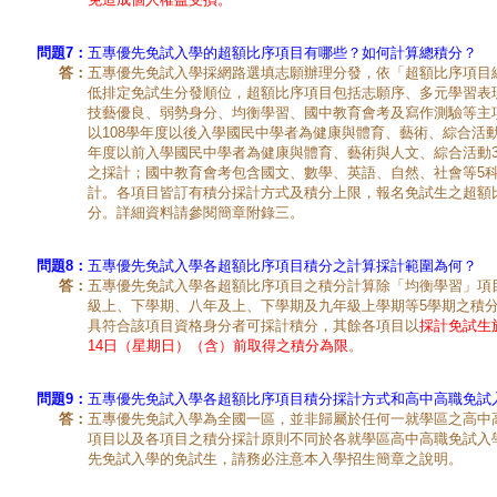
問題7：
五專優先免試入學的超額比序項目有哪些？如何計算總積分？
答：
五專優先免試入學採網路選填志願辦理分發，依「超額比序項目
低排定免試生分發順位，超額比序項目包括志願序、多元學習表
技藝優良、弱勢身分、均衡學習、國中教育會考及寫作測驗等主
以108學年度以後入學國民中學者為健康與體育、藝術、綜合活動
年度以前入學國民中學者為健康與體育、藝術與人文、綜合活動3
之採計；國中教育會考包含國文、數學、英語、自然、社會等5
計。各項目皆訂有積分採計方式及積分上限，報名免試生之超額比
分。詳細資料請參閱簡章附錄三。
問題8：
五專優先免試入學各超額比序項目積分之計算採計範圍為何？
答：
五專優先免試入學各超額比序項目之積分計算除「均衡學習」項
級上、下學期、八年及上、下學期及九年級上學期等5學期之積
具符合該項目資格身分者可採計積分，其餘各項目以
採計免試生於
14日（星期日）（含）前取得之積分為限
。
問題9：
五專優先免試入學各超額比序項目積分採計方式和高中高職免試
答：
五專優先免試入學為全國一區，並非歸屬於任何一就學區之高中
項目以及各項目之積分採計原則不同於各就學區高中高職免試入
先免試入學的免試生，請務必注意本入學招生簡章之說明。