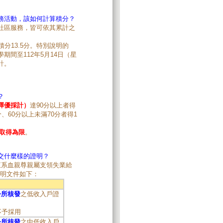
務活動，該如何計算積分？
社區服務，皆可依其累計之
分13.5分。特別說明的
間至112年5月14日（星
計。
？
擇優採計）
達90分以上者得
分、60分以上未滿70分者得1
前取得為限
。
交什麼樣的證明？
直系血親尊親屬支領失業給
證明文件如下：
公所核發
之低收入戶證
不予採用
公所核發
之中低收入戶