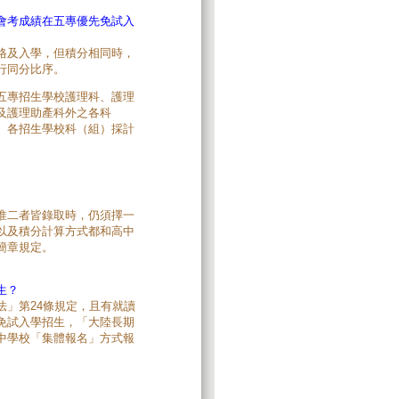
會考成績在五專優先免試入
格及入學，但積分相同時，
行同分比序。
五專招生學校護理科、護理
及護理助產科外之各科
。各招生學校科（組）採計
惟二者皆錄取時，仍須擇一
以及積分計算方式都和高中
簡章規定。
生？
」第24條規定，且有就讀
免試入學招生，「大陸長期
中學校「集體報名」方式報