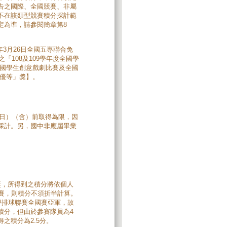
告之國際、全國競賽、非屬
不在該類型競賽積分採計範
定為準，請參閱簡章第8
10年3月26日全國五專聯合免
「108及109學年度全國學
全國學生創意戲劇比賽及全國
「優等」獎】。
期日）（含）前取得為限，因
採計。另，國中非應屆畢業
獎，所得到之積分將依個人
賽，則積分不須折半計算。
學排球聯賽全國賽亞軍，故
積分，但由於參賽隊員為4
之積分為2.5分。