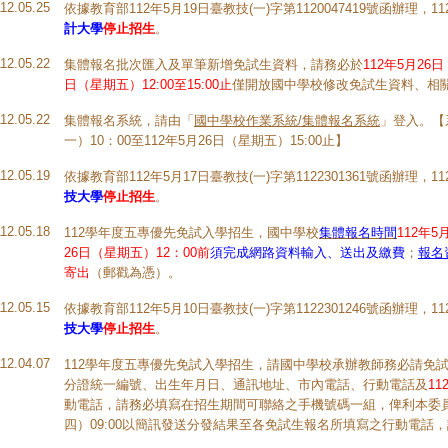
112.05.25
依據教育部112年5月19日臺教技(一)字第1120047419號函辦理
計大學
停止招生
。
112.05.22
集體報名批次匯入及單筆新增免試生資料，請務必於
112年5月26
日（星期五）12:00至15:00止
僅開放國中學校修改免試生資料、相
112.05.22
集體報名系統，請由「
國中學校作業系統/集體報名系統
」登入。【
一）10：00至112年5月26日（星期五）15:00止】
112.05.19
依據教育部112年5月17日臺教技(一)字第1122301361號函辦理
技大學
停止招生
。
112.05.18
112學年度五專優先免試入學招生，國中學校
集體報名時間
112年5
26日（星期五）12：00前
須完成網路資料輸入、送出及繳費
；
報名
寄出
（郵戳為憑）。
112.05.15
依據教育部112年5月10日臺教技(一)字第1122301246號函辦理
技大學
停止招生
。
112.04.07
112學年度五專優先免試入學招生，請國中學校承辦教師務必請免
分證統一編號、出生年月日、通訊地址、市內電話、行動電話及
11
動電話，請務必填寫在招生期間可聯絡之手機號碼一組，俾利本委員會
四）09:00以簡訊發送分發結果至各免試生報名所填寫之行動電話