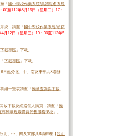
請至「
國中學校作業系統/集體報名系統
：00至112年5月16日（星期二）17：
印系統，請至「
國中學校作業系統/超額
年4月12日（星期三）10：00至112年5
「
下載專區
」下載。
至「
下載專區
」下載。
月6日起分北、中、南及東部共8場辦
生科組一覽表請至「
簡章查詢與下載
」
)起開放下載及網路個人購買，請至「
簡
五專簡章現場購買代售服務學校
」。
日起分北、中、南及東部共8場辦理【
說明