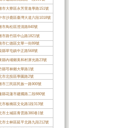
雄市大寮區永芳里進學路151號
中市沙鹿區臺灣大道六段1018號
雄市鳥松區澄清路840號
雄市路竹區中山路1821號
南市仁德區文華一街89號
投縣草屯鎮中正路568號
東縣內埔鄉美和村屏光路23號
竹縣芎林鄉大華路1號
北市北投區學園路2號
雄市三民區民族一路900號
蓮縣花蓮市建國路二段880號
北市板橋區文化路1段313號
北市土城區青雲路380巷1號
北市士林區延平北路九段212號