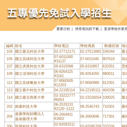
重要日程
|
簡章查詢與下載
|
委員學校作業
編碼
校名
學校電話
學校傳真
郵遞區號
地
104
國立臺北科技大學
02-27712171
02-27513892
106344
臺
07-6011000
105
國立高雄科技大學
07-6011045
807618
高
#31137
107
國立虎尾科技大學
05-6315098
05-6310857
632301
雲
06-9264115
109
國立澎湖科技大學
06-9264265
880011
澎
#1161
07-8060505
112
國立高雄餐旅大學
07-8060980
812301
高
#12203
113
國立臺中科技大學
04-22195114
04-22195111
404336
臺
02-33222777
114
國立臺北商業大學
02-23226054
100025
臺
#6053
06-2533131
202
南臺科技大學
06-2546743
710301
臺
#2120~2122
嘉藥學校財團法人
06-2664911
204
06-2660696
717301
臺
#1802
嘉南藥理大學
02-82093211
206
龍華科技大學
02-82095709
333326
桃