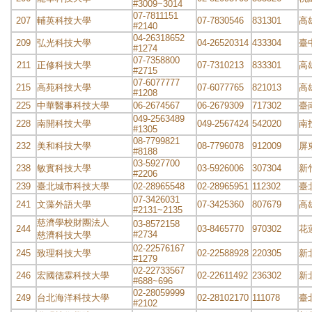
#3009~3014
07-7811151
207
輔英科技大學
07-7830546
831301
高
#2140
04-26318652
209
弘光科技大學
04-26520314
433304
臺
#1274
07-7358800
211
正修科技大學
07-7310213
833301
高
#2715
07-6077777
215
高苑科技大學
07-6077765
821013
高
#1208
225
中華醫事科技大學
06-2674567
06-2679309
717302
臺
049-2563489
228
南開科技大學
049-2567424
542020
南
#1305
08-7799821
232
美和科技大學
08-7796078
912009
屏
#8188
03-5927700
238
敏實科技大學
03-5926006
307304
新
#2206
239
臺北城市科技大學
02-28965548
02-28965951
112302
臺
07-3426031
241
文藻外語大學
07-3425360
807679
高
#2131~2135
慈濟學校財團法人
03-8572158
244
03-8465770
970302
花
#2734
慈濟科技大學
02-22576167
245
致理科技大學
02-22588928
220305
新
#1279
02-22733567
246
宏國德霖科技大學
02-22611492
236302
新
#688~696
02-28059999
249
台北海洋科技大學
02-28102170
111078
臺
#2102