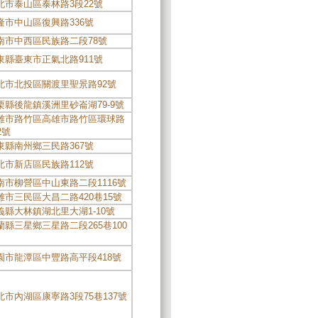
北市泰山區泰林路3段22號
隆市中山區復興路336號
南市中西區民族路二段78號
東縣臺東市正氣北路911號
北市北投區關渡里聖景路92號
栗縣後龍鎮溪洲里砂崙湖79-9號
雄市路竹區高雄市路竹區環球路
2號
東縣南州鄉三民路367號
北市新店區民族路112號
南市柳營區中山東路二段1116號
雄市三民區大昌二路420巷15號
義縣大林鎮湖北里大湖1-10號
蘭縣三星鄉三星路二段265巷100
園市龍潭區中豐路高平段418號
北市內湖區康寧路3段75巷137號