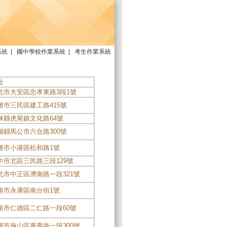
系統
|
國中學校作業系統
|
考生作業系統
址
北市大安區忠孝東路3段1號
雄市三民區建工路415號
林縣虎尾鎮文化路64號
湖縣馬公市六合路300號
雄市小港區松和路1號
中市北區三民路三段129號
北市中正區濟南路一段321號
南市永康區南台街1號
南市仁德區二仁路一段60號
園市龜山區萬壽路一段300號