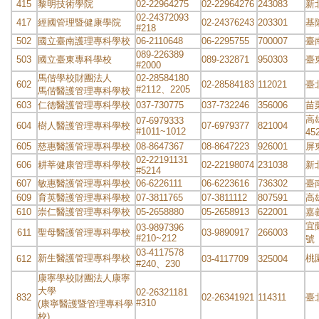
415
黎明技術學院
02-22964275
02-22964276
243083
新
02-24372093
417
經國管理暨健康學院
02-24376243
203301
基
#218
502
國立臺南護理專科學校
06-2110648
06-2295755
700007
臺
089-226389
503
國立臺東專科學校
089-232871
950303
臺
#2000
馬偕學校財團法人
02-28584180
602
02-28584183
112021
臺
#2112、2205
馬偕醫護管理專科學校
603
仁德醫護管理專科學校
037-730775
037-732246
356006
苗
高
07-6979333
604
樹人醫護管理專科學校
07-6979377
821004
#1011~1012
45
605
慈惠醫護管理專科學校
08-8647367
08-8647223
926001
屏
02-22191131
606
耕莘健康管理專科學校
02-22198074
231038
新
#5214
607
敏惠醫護管理專科學校
06-6226111
06-6223616
736302
臺
609
育英醫護管理專科學校
07-3811765
07-3811112
807591
高
610
崇仁醫護管理專科學校
05-2658880
05-2658913
622001
嘉
宜
03-9897396
611
聖母醫護管理專科學校
03-9890917
266003
#210~212
號
03-4117578
新生醫護管理專科學校
桃
612
03-4117709
325004
#240、230
康寧學校財團法人康寧
大學
02-26321181
832
02-26341921
114311
臺
#310
(康寧醫護暨管理專科學
校)