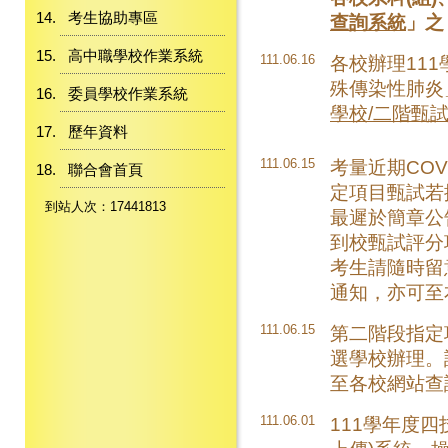
考生協助專區
查詢系統
」之
高中職學校作業系統
111.06.16
各校辦理11
殊傳染性肺炎
委員學校作業系統
學校/二階甄
歷年資料
111.06.15
考量近期COV
聯合會首頁
定項目甄試若
到站人次：17441813
最遲於簡章公
到校甄試評分
考生請隨時留
通知，亦可至
111.06.15
第二階段指定項目
選學校辦理。
至各校網站查
111.06.01
111學年度