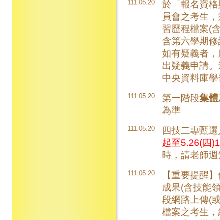
111.05.20
於「報名資格
員會之考生，
習歷程檔案(
含第六學期修
如有疑義者，
出疑義申請。
中央資料庫學
111.05.20
第一階段
集體
為準
111.05.20
四技二專甄選
起至5.26(四)1
時，請老師週
111.05.20
【重要提醒】
成果(含技能
段網路上傳(
檔案之考生，