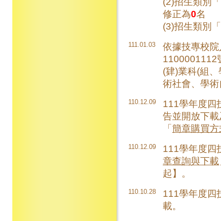
(2)招生類別「
修正為
0
名
(3)招生類別「
111.01.03
依據技專校院入
1100001
(肄)業科(組
術社會、學術
110.12.09
111學年度四
告並開放下載
「
簡章購買方
110.12.09
111學年度
章查詢與下載
起】。
110.10.28
111學年度
載。