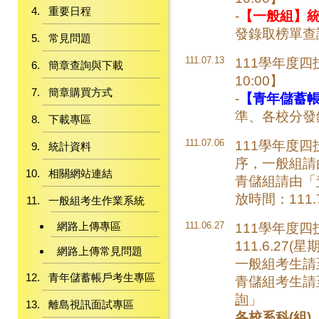
重要日程
-
【一般組】
發錄取榜單查
常見問題
111.07.13
111學年度四
簡章查詢與下載
10:00】
簡章購買方式
-
【青年儲蓄
準、各校分發
下載專區
111.07.06
111學年度
統計資料
序，一般組請
相關網站連結
青儲組請由「
放時間：111.7
一般組考生作業系統
網路上傳專區
111.06.27
111學年度
111.6.27(
網路上傳常見問題
一般組考生請
青年儲蓄帳戶考生專區
青儲組考生請
詢
」
離島視訊面試專區
各校系科(組