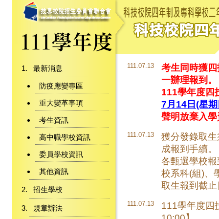
111.07.13
考生同時獲四
最新消息
一辦理報到。
防疫應變專區
111學年度
重大變革事項
7月14日(星期四
聲明放棄入學
考生資訊
111.07.13
獲分發錄取生
高中職學校資訊
成報到手續。
委員學校資訊
各甄選學校報
其他資訊
校系科(組)
取生報到截止
招生學校
111.07.13
111學年度四
規章辦法
10:00】