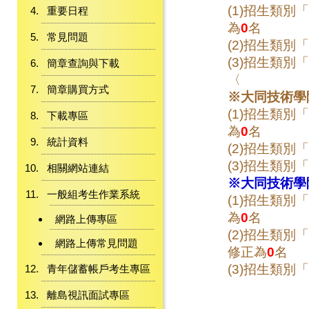
(1)招生類別「
重要日程
為
0
名
常見問題
(2)招生類別「
(3)招生類別「
簡章查詢與下載
〈
簡章購買方式
※大同技術學
(1)招生類別「
下載專區
為
0
名
統計資料
(2)招生類別「
(3)招生類別「
相關網站連結
※大同技術學
一般組考生作業系統
(1)招生類別「
為
0
名
網路上傳專區
(2)招生類別「
網路上傳常見問題
修正為
0
名
(3)招生類別「
青年儲蓄帳戶考生專區
離島視訊面試專區