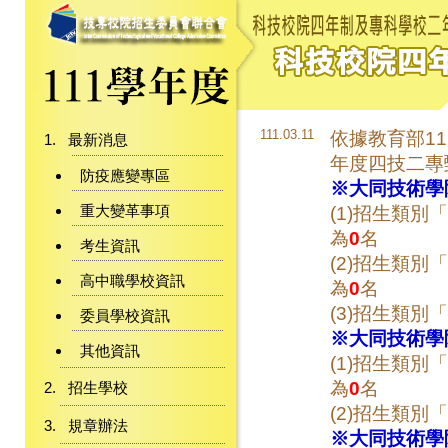
111.03.11
依據教育部111
最新消息
年度四技二專
防疫應變專區
※大同技術學
重大變革事項
(1)招生類別「
為
0
名
考生資訊
(2)招生類別「
高中職學校資訊
為
0
名
(3)招生類別「
委員學校資訊
※大同技術學
其他資訊
(1)招生類別「
為
0
名
招生學校
(2)招生類別「
規章辦法
※大同技術學