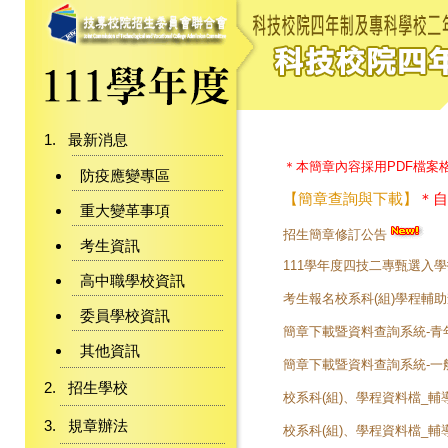
最新消息
＊本簡章內容採用PDF檔案
防疫應變專區
【簡章查詢與下載】
＊自
重大變革事項
招生簡章修訂公告
考生資訊
111學年度四技二專甄選入
高中職學校資訊
考生報名校系科(組)學程輔
委員學校資訊
簡章下載暨資料查詢系統-青
其他資訊
簡章下載暨資料查詢系統-一
招生學校
校系科(組)、學程資料檔_輔
規章辦法
校系科(組)、學程資料檔_輔