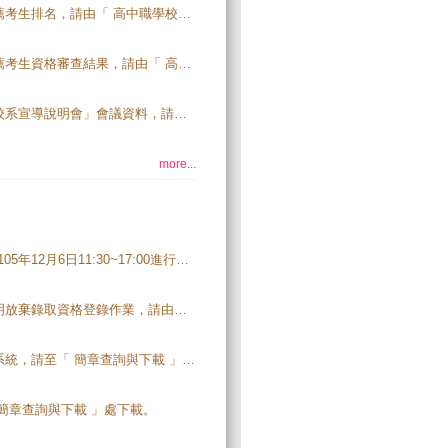
106學年度科技校院繁星計畫聯合推薦甄選入學招生各高職學校推薦考生排名，請由「 高中職學校作業系統/高職學校作業及查詢系統 」進行查詢。【系統開放時間：106.4.5(三)10:00起】
106學年度科技校院繁星計畫聯合推薦甄選入學招生各高職學校推薦考生資格審查結果，請由「 高中職學校作業系統/高職學校作業及查詢系統 」進行查詢。【系統開放時間：106.3.30(四)10:00起】
「106學年度科技校院繁星計畫聯合推薦甄選入學填寫志願暨招生校系宣導說明會」會議資料，請至「 下載專區 」下載。
more...
國立臺北科技大學聯外學術網路頻寬汰換聯外路由器，本會預計於105年12月6日11:30~17:00進行線路調整及測試作業，屆時對外連線將會中斷，本會線上各系統亦將暫停提供服務，造成不便敬請見諒。
106學年度科技校院繁星計畫聯合推薦甄選入學招生錄取名單及聲明放棄錄取資格登錄作業，請由「 委員學校作業系統/錄取名單及聲明放棄錄取資格登錄系統 」登入。【系統開放時間：106.4.20(四)10:00起至106.5.12(五)17:00止】
106學年度科技校院繁星計畫聯合推薦甄選入學招生學校資料查詢系統，請至「 簡章查詢與下載 」處查詢，歡迎多加利用。
簡章查詢與下載 」處下載。