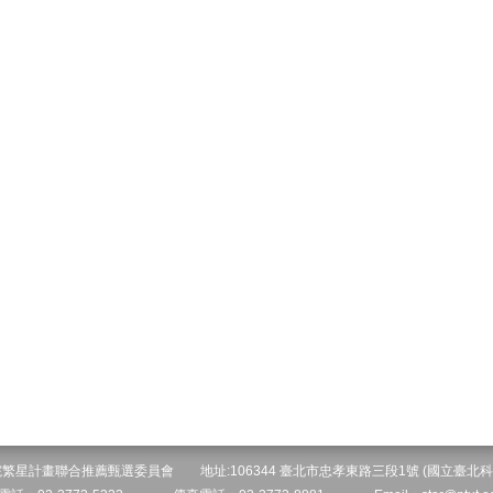
院繁星計畫聯合推薦甄選委員會 地址:106344 臺北市忠孝東路三段1號 (國立臺北