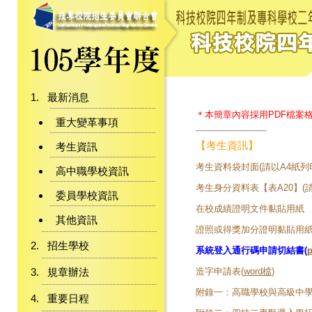
最新消息
＊本簡章內容採用PDF檔案
重大變革事項
【考生資訊】
考生資訊
考生資料袋封面(請以A4紙列印
高中職學校資訊
考生身分資料表【表A20】(請
委員學校資訊
在校成績證明文件黏貼用紙 【表
其他資訊
證照或得獎加分證明黏貼用紙 【
招生學校
系統登入通行碼申請切結書(
規章辦法
造字申請表(
word檔
)
附錄一：高職學校與高級中
重要日程