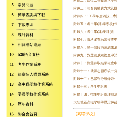
附錄二：四技二專甄選入學
常見問題
附錄三：報名費繳費方式及
簡章查詢與下載
附錄四：105學年度四技二
附錄五：考生畢(肄)業學校代
下載專區
附錄六：考生畢(肄)業科(組
統計資料
附錄七：資格審查結果複查
相關網站連結
附錄八：第一階段篩選結果
536語音查榜
附錄九：甄選總成績複查申
附錄十：甄選錄取結果複查
考生作業系統
附錄十一：就讀志願序統一
簡章個人購買系統
附錄十二：已報到分發錄取
高中職學校作業系統
附錄十三：考生申訴表
委員學校作業系統
附錄十四
：
招生申訴處理辦
大陸地區高職學校學歷證件延
歷年資料
【高職學校】
聯合會首頁