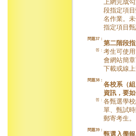
上網完成勾
段指定項目
名作業。未
指定項目甄
問題37：
第二階段指
答：
考生可使用
會網站簡章下載專區
下載或線上
問題38：
各校系（組
資訊，要如
答：
各甄選學校網
單、甄試時
郵寄考生。
問題39：
甄選入學報