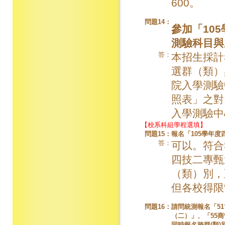
600。
問題14：
參加「10
測驗科目與
答：
本招生採計
選群（類）
院入學測驗
照表」之對
入學測驗中
【校系科組學程選填】
問題15：
報名「105學年
答：
可以。符合
四技二專甄
（類）別，
但各校得限
問題16：
請問統測報名「5
（二）」、「55
同時報名跨群(類)