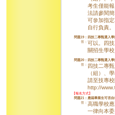
考生僅能報
法請參閱簡
可參加指定
自行負責。
問題19：
四技二專甄選入學
答：
可以。四技
關招生學校
問題20：
四技二專甄選入學
答：
四技二專甄
（組）、學
請至技專校
http://www
【報名方式】
問題21：
應屆畢業生可否自
答：
高職學校應
一律向本委