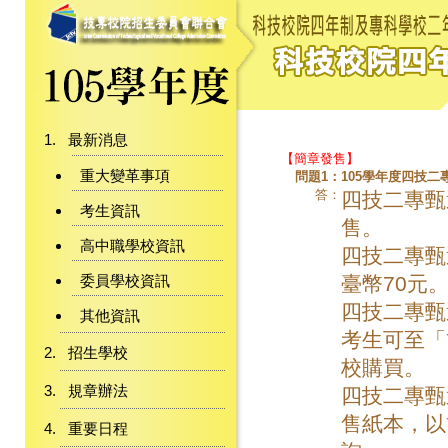
最新消息
【簡章發售】
重大變革事項
問題1：
105學年度四技
答：
四技二專甄
考生資訊
售。
高中職學校資訊
四技二專甄
委員學校資訊
臺幣70元
四技二專甄
其他資訊
考生可至「
招生學校
校購買。
規章辦法
四技二專甄
售紙本，以
重要日程