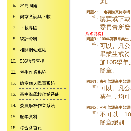
詢。
常見問題
問題2：
一定要購買簡章嗎
簡章查詢與下載
答：
購買或下載
委員會所發
下載專區
【報名資格】
統計資料
問題3
：
100年高職畢業
答：
可以。凡公
相關網站連結
畢業生或符
536語音查榜
加105學
簡章。
考生作業系統
問題4：
去年普通高中普通
簡章個人購買系統
答：
可以。凡公
高中職學校作業系統
業生，均可
委員學校作業系統
問題5：
今年普通高中普通
答：
不可以。1
歷年資料
簡章總則。
聯合會首頁