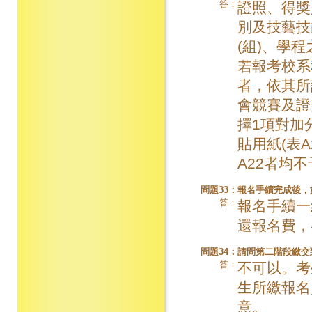
答：
證照、得獎
別及技藝技
(組)、學
若報考校系
者，依其所
會競賽及證
擇1項對加
貼用紙(表
A22者均
問題33：
報名手續完成後，
答：
報名手續一
還報名費，
問題34：
請問第二階段繳交
答：
不可以。考
生所繳報名
意。