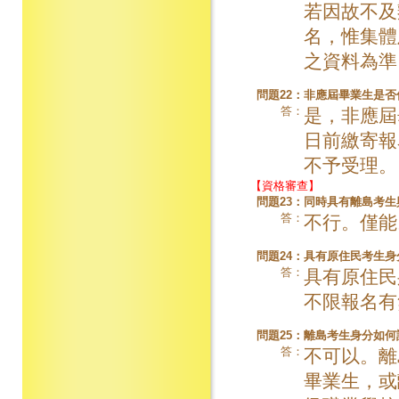
若因故不及
名，惟集體
之資料為準
問題22：
非應屆畢業生是否
答：
是，非應屆
日前繳寄報
不予受理。
【資格審查】
問題23：
同時具有離島考生
答：
不行。僅能
問題24：
具有原住民考生身
答：
具有原住民
不限報名有
問題25：
離島考生身分如何
答：
不可以。離
畢業生，或