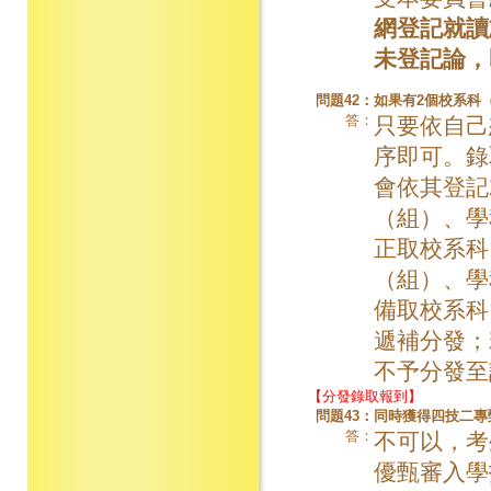
網登記就讀
未登記論，
問題42：
如果有2個校系科
答：
只要依自己
序即可。錄
會依其登記
（組）、學
正取校系科
（組）、學
備取校系科
遞補分發；
不予分發至
【分發錄取報到】
問題43：
同時獲得四技二專
答：
不可以，考
優甄審入學