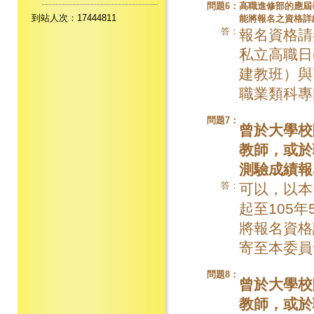
問題6：
高職進修部的應屆
到站人次：17444811
能將報名之資格詳
答：
報名資格請
私立高職日
建教班）與
職業類科專
問題7：
曾於大學校
教師，或於
測驗成績報
答：
可以，以本同
起至105
將報名資格
寄至本委員
問題8：
曾於大學校
教師，或於