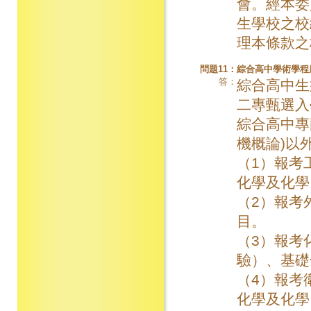
會。經本委
生學校之校
理本條款之
問題11：
綜合高中學術學程
答：
綜合高中生
二專甄選入
綜合高中專
機概論)以
（1）報考
化學及化學
（2）報考
目。
（3）報考
驗）、基礎
（4）報考
化學及化學