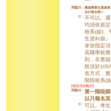
問題35：
應屆畢業生通過第
自行報名嗎？
答：
不可以。通
均須依規定
校系(組)
生資料袋』
參加指定項
高職學校應
則，非應屆
校須於10
名方式，應
階段校系(
【指定項目甄試】
問題36：
第一階段篩
以只報名其
答：
可以。考生於