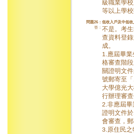
級職業學校
等以上學校
問題26：
低收入戶及中低收
答：
不是。考生
查資料登錄於
成。
1.應屆畢
格審查階段
關證明文件
號郵寄至「
大學億光大
行辦理審查
2.非應屆
證明文件於
會審查，郵
3.原住民