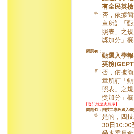
有全民英檢
答：
否，依據簡
章所訂「甄
照表」之規
獎加分」欄
問題40：
甄選入學報
英檢(GE
答：
否，依據簡
章所訂「甄
照表」之規
獎加分」欄
【登記就讀志願序】
問題41：
四技二專甄選入學
答：
是的，四技
30日10:
受本委員會