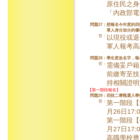
原住民之身
「內政部電
問題27：
想報名今年度的四
軍人身分加分的優
答：
以現役或退
軍人報考高
問題28：
學生更改名字，報
答：
需備妥戶籍
前繳寄至技
持相關證明
【第一階段報名】
問題29：
四技二專甄選入學
答：
第一階段【集
月26日17:
第一階段【個
月27日17:
高職學校應