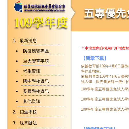
最新消息
＊本簡章內容採用PDF檔案
防疫應變專區
【簡章下載】
重大變革事項
依據教育部109年4月8日臺教
考生資訊
學停止招生。
依據教育部109年4月6日臺教
國中學校資訊
試入學，觀光餐旅科一般生招
109學年度五專優先免試入
委員學校資訊
109學年度五專優先免試入
其他資訊
109學年度五專優先免試入
招生學校
規章辦法