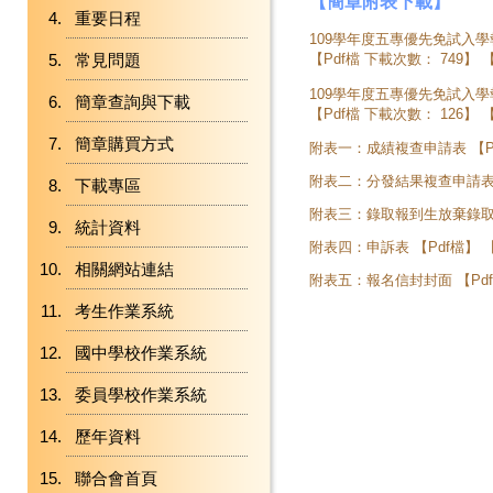
【簡章附表下載】
重要日程
109學年度五專優先免試入
常見問題
【
Pdf檔
下載次數：
749
】 
109學年度五專優先免試入
簡章查詢與下載
【
Pdf檔
下載次數：
126
】 
簡章購買方式
附表一：成績複查申請表 【
附表二：分發結果複查申請表
下載專區
附表三：錄取報到生放棄錄取
統計資料
附表四：申訴表 【
Pdf檔
】 
相關網站連結
附表五：報名信封封面 【
Pd
考生作業系統
國中學校作業系統
委員學校作業系統
歷年資料
聯合會首頁