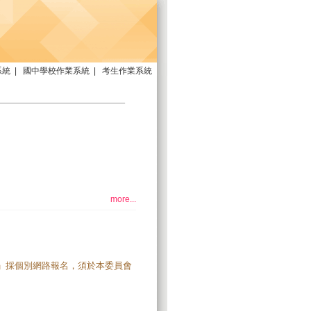
系統
|
國中學校作業系統
|
考生作業系統
more...
者」採個別網路報名，須於本委員會