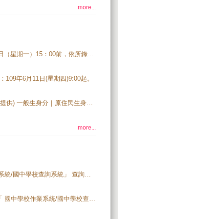
more...
凡獲109學年度五專優先免試入學分發之錄取生，須於109年6月15日（星期一）15：00前，依所錄取招生學校之報到規定辦理報到手續，逾期未完成報到手續者，取消錄取資格，錄取生不得異議。
09年6月11日(星期四)9:00起。
109學年度五專優先免試入學錄取標準 (資料查詢時間已截止，不予提供) 一般生身分｜原住民生身分｜身障生身分｜僑生身分｜政府派外人員子女身分
more...
109學年度五專優先免試入學分發結果查詢，可至 「國中學校作業系統/國中學校查詢系統」 查詢。【系統開放時間：109年6月11日（星期四）9：00起】
109學年度五專優先免試入學招生集體報名收件及審查結果，請至「 國中學校作業系統/國中學校查詢系統 」查詢。【系統開放時間：109年5月26日（星期二）12：00至109年6月16日（星期二）15:00止】