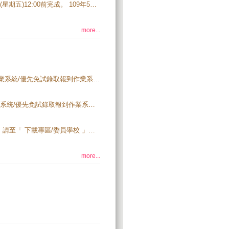
集體報名批次匯入及單筆新增免試生資料，請務必於109年5月22日(星期五)12:00前完成。 109年5月22日(星期五)12:00至15:00僅開放國中學校修改免試生資料、相關表件列印及繳費。
more...
109學年度五專優先免試入學錄取生報到作業，請至「 委員學校作業系統/優先免試錄取報到作業系統 」（系統開放時間：109年6月11日（星期四）9:00至109年6月15日（星期一）15：00止）。 重要：有關【錄取報到回傳】及【五專優免回流名額】，務請於109年6月15日16:00前於系統匯出報到名單(pdf檔)簽核後，先以傳真(02-2773-8881)至本委員會，再電話(02-2772-5333分機222、210)確認已收到傳真，正本請郵寄至本委員會。
109學年度五專優先免試入學分發結果查詢，請至 「 委員學校作業系統/優先免試錄取報到作業系統」 ，系統開放時間：109年6月11日 9:00（星期四）起。
109學年度五專優先免試入學委員學校作業系統錄取報到操作說明，請至「 下載專區/委員學校 」下載。
more...