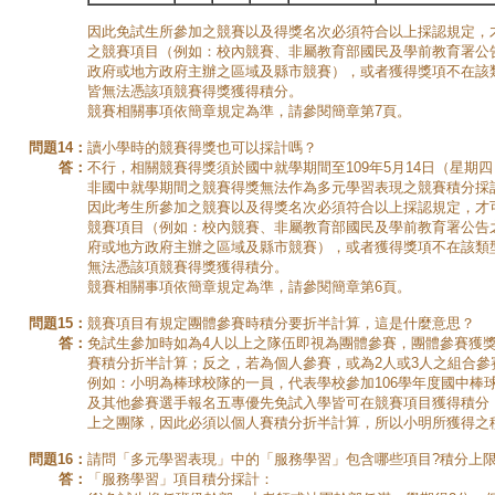
因此免試生所參加之競賽以及得獎名次必須符合以上採認規定，
之競賽項目（例如：校內競賽、非屬教育部國民及學前教育署公
政府或地方政府主辦之區域及縣市競賽），或者獲得獎項不在該
皆無法憑該項競賽得獎獲得積分。
競賽相關事項依簡章規定為準，請參閱簡章第7頁。
問題14：
讀小學時的競賽得獎也可以採計嗎？
答：
不行，相關競賽得獎須於國中就學期間至109年5月14日（星期
非國中就學期間之競賽得獎無法作為多元學習表現之競賽積分採
因此考生所參加之競賽以及得獎名次必須符合以上採認規定，才
競賽項目（例如：校內競賽、非屬教育部國民及學前教育署公告
府或地方政府主辦之區域及縣市競賽），或者獲得獎項不在該類
無法憑該項競賽得獎獲得積分。
競賽相關事項依簡章規定為準，請參閱簡章第6頁。
問題15：
競賽項目有規定團體參賽時積分要折半計算，這是什麼意思？
答：
免試生參加時如為4人以上之隊伍即視為團體參賽，團體參賽獲
賽積分折半計算；反之，若為個人參賽，或為2人或3人之組合參
例如：小明為棒球校隊的一員，代表學校參加106學年度國中棒
及其他參賽選手報名五專優先免試入學皆可在競賽項目獲得積分
上之團隊，因此必須以個人賽積分折半計算，所以小明所獲得之積
問題16：
請問「多元學習表現」中的「服務學習」包含哪些項目?積分上限
答：
「服務學習」項目積分採計：