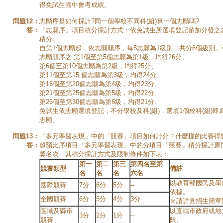
得免試生國中會考成績。
問題12：
志願序是如何採計?同一個學校不同科(組)算一個志願嗎?
答：
「志願序」項目積分採計方式：依免試生所選填登記參加分發之
積分。
自第1個志願起，依志願順序，每5志願為1級別，共分6個級別
志願順序之 第1個至第5個志願為第1級，均得26分、
第6個至第10個志願為第2級，均得25分、
第11個至第15 個志願為第3級，均得24分、
第16個至第20個志願為第4級，均得23分、
第21個至第25個志願為第5級，均得22分、
第26個至第30個志願為第6級，均得21分。
免試生依志願選填登記，不分學校及科(組)，選填1個校科(組)即
志願。
問題13：
「多元學習表現」中的「競賽」項目如何計分？什麼樣的比賽得
答：
超額比序項目「多元學習表現」中的分項目「競賽」積分採計原
獎名次，其積分採計方式及限制條件如下表：
第一
第二
第三
第四名至第
競賽類型
備註
名
名
名
六名
以教育部國民及學
國際競賽
7分
6分
5分
--
依據。
全國競賽
6分
5分
4分
3分
※請詳見招生簡章
區域及縣市
以直轄市政府或地
3分
2分
1分
--
競賽
限。