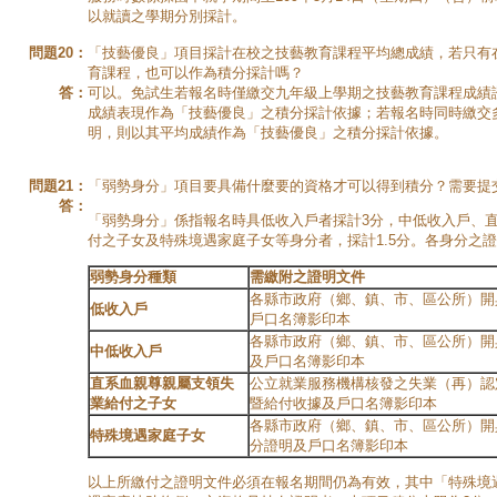
以就讀之學期分別採計。
問題20：
「技藝優良」項目採計在校之技藝教育課程平均總成績，若只有
育課程，也可以作為積分採計嗎？
答：
可以。免試生若報名時僅繳交九年級上學期之技藝教育課程成績
成績表現作為「技藝優良」之積分採計依據；若報名時同時繳交
明，則以其平均成績作為「技藝優良」之積分採計依據。
問題21：
「弱勢身分」項目要具備什麼要的資格才可以得到積分？需要提
答：
「弱勢身分」係指報名時具低收入戶者採計3分，中低收入戶、
付之子女及特殊境遇家庭子女等身分者，採計1.5分。各身分之
弱勢身分種類
需繳附之證明文件
各縣市政府（鄉、鎮、市、區公所）開
低收入戶
戶口名簿影印本
各縣市政府（鄉、鎮、市、區公所）開
中低收入戶
及戶口名簿影印本
直系血親尊親屬支領失
公立就業服務機構核發之失業（再）認
業給付之子女
暨給付收據及戶口名簿影印本
各縣市政府（鄉、鎮、市、區公所）開
特殊境遇家庭子女
分證明及戶口名簿影印本
以上所繳付之證明文件必須在報名期間仍為有效，其中「特殊境