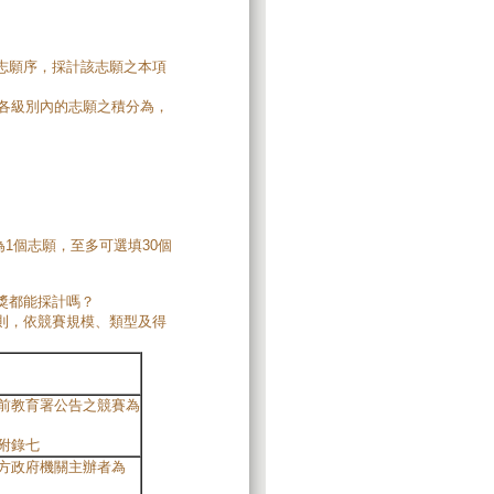
志願序，採計該志願之本項
。各級別內的志願之積分為，
為1個志願，至多可選填30個
獎都能採計嗎？
則，依競賽規模、類型及得
前教育署公告之競賽為
附錄七
方政府機關主辦者為