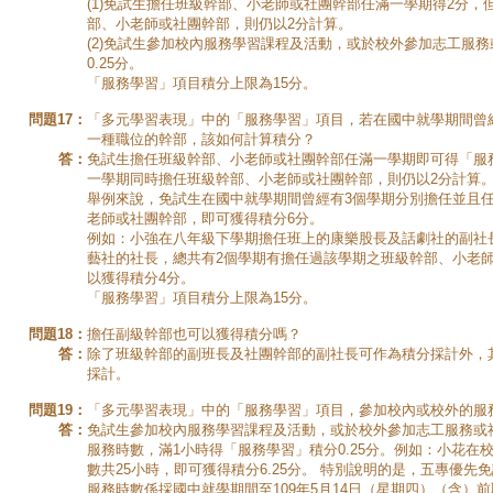
(1)免試生擔任班級幹部、小老師或社團幹部任滿一學期得2分，
部、小老師或社團幹部，則仍以2分計算。
(2)免試生參加校內服務學習課程及活動，或於校外參加志工服務
0.25分。
「服務學習」項目積分上限為15分。
問題17：
「多元學習表現」中的「服務學習」項目，若在國中就學期間曾
一種職位的幹部，該如何計算積分？
答：
免試生擔任班級幹部、小老師或社團幹部任滿一學期即可得「服
一學期同時擔任班級幹部、小老師或社團幹部，則仍以2分計算
舉例來說，免試生在國中就學期間曾經有3個學期分別擔任並且
老師或社團幹部，即可獲得積分6分。
例如：小強在八年級下學期擔任班上的康樂股長及話劇社的副社
藝社的社長，總共有2個學期有擔任過該學期之班級幹部、小老
以獲得積分4分。
「服務學習」項目積分上限為15分。
問題18：
擔任副級幹部也可以獲得積分嗎？
答：
除了班級幹部的副班長及社團幹部的副社長可作為積分採計外，
採計。
問題19：
「多元學習表現」中的「服務學習」項目，參加校內或校外的服
答：
免試生參加校內服務學習課程及活動，或於校外參加志工服務或
服務時數，滿1小時得「服務學習」積分0.25分。例如：小花在
數共25小時，即可獲得積分6.25分。 特別說明的是，五專優先
服務時數係採國中就學期間至109年5月14日（星期四）（含）