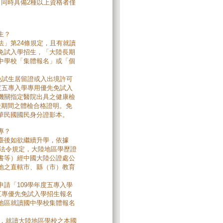
同時具備2種以上資格者僅
生？
」第24條規定，且有就讀
免試入學招生，「大陸長期
中學校「集體報名」或「個
免試生居留證或入出境許可
度五專入學專用優先免試入
機關指定醫院出具之健康檢
校期間之體檢合格證明。免
華民國國民身分證影本。
專？
臺後如欲繼續升學，依據
關法令規定，大陸地區學歷證
書等）經中國大陸公證處公
地之直轄市、縣（市）教育
請「109學年度五專入學
五專優先免試入學招生報名
地區就讀國中學校集體報名
績，就讀大陸地區學校之本國