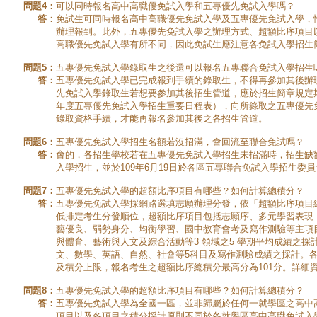
問題4：
可以同時報名高中高職優免試入學和五專優先免試入學嗎？
答：
免試生可同時報名高中高職優先免試入學及五專優先免試入學，
辦理報到。此外，五專優先免試入學之辦理方式、超額比序項目
高職優先免試入學有所不同，因此免試生應注意各免試入學招生
問題5：
五專優先免試入學錄取生之後還可以報名五專聯合免試入學招生
答：
五專優先免試入學已完成報到手續的錄取生，不得再參加其後辦
先免試入學錄取生若想要參加其後招生管道，應於招生簡章規定期
年度五專優先免試入學招生重要日程表），向所錄取之五專優先
錄取資格手續，才能再報名參加其後之各招生管道。
問題6：
五專優先免試入學招生名額若沒招滿，會回流至聯合免試嗎？
答：
會的，各招生學校若在五專優先免試入學招生未招滿時，招生缺
入學招生，並於109年6月19日於各區五專聯合免試入學招生委
問題7：
五專優先免試入學的超額比序項目有哪些？如何計算總積分？
答：
五專優先免試入學採網路選填志願辦理分發，依「超額比序項目
低排定考生分發順位，超額比序項目包括志願序、多元學習表現
藝優良、弱勢身分、均衡學習、國中教育會考及寫作測驗等主項
與體育、藝術與人文及綜合活動等3 領域之5 學期平均成績之採
文、數學、英語、自然、社會等5科目及寫作測驗成績之採計。
及積分上限，報名考生之超額比序總積分最高分為101分。詳細
問題8：
五專優先免試入學的超額比序項目有哪些？如何計算總積分？
答：
五專優先免試入學為全國一區，並非歸屬於任何一就學區之高中
項目以及各項目之積分採計原則不同於各就學區高中高職免試入