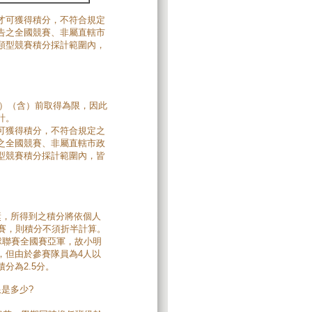
才可獲得積分，不符合規定
告之全國競賽、非屬直轄市
類型競賽積分採計範圍內，
四）（含）前取得為限，因此
計。
可獲得積分，不符合規定之
之全國競賽、非屬直轄市政
型競賽積分採計範圍內，皆
獎，所得到之積分將依個人
賽，則積分不須折半計算。
球聯賽全國賽亞軍，故小明
，但由於參賽隊員為4人以
分為2.5分。
是多少?