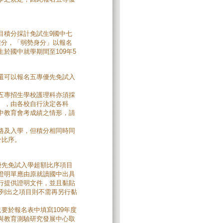
目積分採計免試生9國中七
積分，「弱勢身分」以報名
於國中就學期間至109年5
還可以報名五專優先免試入
五專招生學校護理科亦須採
），由各校自行決定各科
中教育會考成績之情形，請
格及入學，但積分相同時同
分比序。
優先免試入學超額比序項目
證明單應由原就讀國中出具
行提供證明文件，並且黏貼
上列出之項目則不需再另行黏
要於報名表中填寫109年度
與教育測驗研究發展中心取