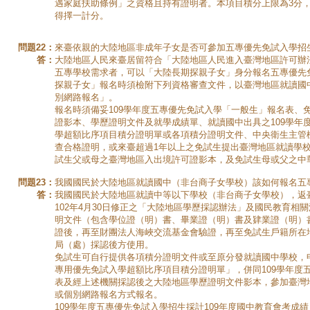
遇家庭扶助條例」之資格且持有證明者。本項目積分上限為3分，
得擇一計分。
問題22：
來臺依親的大陸地區非成年子女是否可參加五專優先免試入學招
答：
大陸地區人民來臺居留符合「大陸地區人民進入臺灣地區許可辦法
五專學校需求者，可以「大陸長期探親子女」身分報名五專優先
探親子女」報名時須檢附下列資格審查文件，以臺灣地區就讀國
別網路報名」。
報名時須備妥109學年度五專優先免試入學「一般生」報名表、
證影本、學歷證明文件及就學成績單、就讀國中出具之109學年
學超額比序項目積分證明單或各項積分證明文件、中央衛生主管
查合格證明，或來臺超過1年以上之免試生提出臺灣地區就讀學
試生父或母之臺灣地區入出境許可證影本，及免試生母或父之中
問題23：
我國國民於大陸地區就讀國中（非台商子女學校）該如何報名五
答：
我國國民於大陸地區就讀中等以下學校（非台商子女學校），返
102年4月30日修正之「大陸地區學歷採認辦法」及國民教育相
明文件（包含學位證（明）書、畢業證（明）書及肄業證（明）
證後，再至財團法人海峽交流基金會驗證，再至免試生戶籍所在
局（處）採認後方使用。
免試生可自行提供各項積分證明文件或至原分發就讀國中學校，申
專用優先免試入學超額比序項目積分證明單」，併同109學年度
表及經上述機關採認後之大陸地區學歷證明文件影本，參加臺灣
或個別網路報名方式報名。
109學年度五專優先免試入學招生採計109年度國中教育會考成