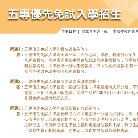
重要日程
|
簡章查詢與下載
|
委員學校作業
問題1：
五專優先免試入學的報名資格為何？
答：
五專優先免試入學為全國一區，不分地區、學校、科組辦理招生
別網路報名。國中應屆畢業生得參加就讀國中集體報名，於學校
料及報名費，由學校統一辦理集體報名，或採個別網路報名(擇一
及同等學力免試生採個別網路報名。
問題2：
五專優先免試入學報名後須要選填志願嗎？
答：
五專優先免試入學全國一區辦理招生，採電腦選填志願分發，不限
志願，至多可選填30個志願。免試生須於109年5月25日10:00起至1
委員會網站選填登記志願。
問題3：
五專優先免試入學的錄取及報到方式為何？
答：
五專優先免試入學各校錄取方式採電腦統一分發方式辦理，依「
低依序分發，若總積分相同者，則依同分比序順位進行比序，積
之錄取生，依所錄取招生學校之報到規定辦理報到手續，錄取生
「錄取生報到相關資訊」之規定，或直接向所錄取學校查詢。