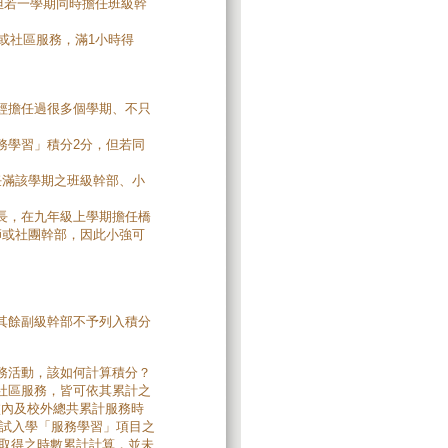
但若一學期同時擔任班級幹
或社區服務，滿1小時得
經擔任過很多個學期、不只
務學習」積分2分，但若同
。
任滿該學期之班級幹部、小
長，在九年級上學期擔任橋
師或社團幹部，因此小強可
其餘副級幹部不予列入積分
務活動，該如何計算積分？
社區服務，皆可依其累計之
校內及校外總共累計服務時
免試入學「服務學習」項目之
前取得之時數累計計算，並未