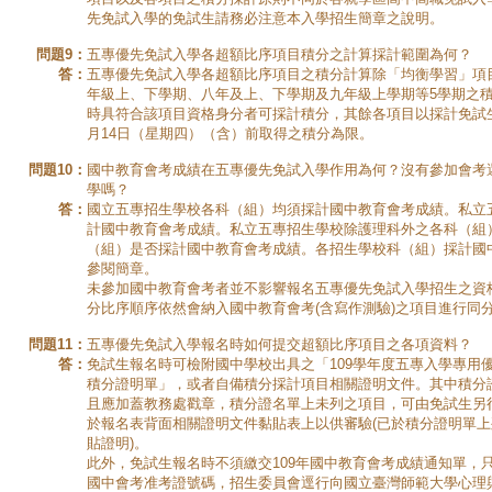
先免試入學的免試生請務必注意本入學招生簡章之說明。
問題9：
五專優先免試入學各超額比序項目積分之計算採計範圍為何？
答：
五專優先免試入學各超額比序項目之積分計算除「均衡學習」項
年級上、下學期、八年及上、下學期及九年級上學期等5學期之
時具符合該項目資格身分者可採計積分，其餘各項目以採計免試生
月14日（星期四）（含）前取得之積分為限。
問題10：
國中教育會考成績在五專優先免試入學作用為何？沒有參加會考
學嗎？
答：
國立五專招生學校各科（組）均須採計國中教育會考成績。私立
計國中教育會考成績。私立五專招生學校除護理科外之各科（組
（組）是否採計國中教育會考成績。各招生學校科（組）採計國
參閱簡章。
未參加國中教育會考者並不影響報名五專優先免試入學招生之資
分比序順序依然會納入國中教育會考(含寫作測驗)之項目進行同
問題11：
五專優先免試入學報名時如何提交超額比序項目之各項資料？
答：
免試生報名時可檢附國中學校出具之「109學年度五專入學專用
積分證明單」，或者自備積分採計項目相關證明文件。其中積分
且應加蓋教務處戳章，積分證名單上未列之項目，可由免試生另
於報名表背面相關證明文件黏貼表上以供審驗(已於積分證明單
貼證明)。
此外，免試生報名時不須繳交109年國中教育會考成績通知單，只
國中會考准考證號碼，招生委員會逕行向國立臺灣師範大學心理