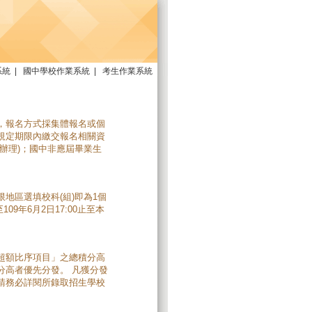
系統
|
國中學校作業系統
|
考生作業系統
，報名方式採集體報名或個
規定期限內繳交報名相關資
辦理)；國中非應屆畢業生
地區選填校科(組)即為1個
09年6月2日17:00止至本
超額比序項目」之總積分高
分高者優先分發。 凡獲分發
請務必詳閱所錄取招生學校