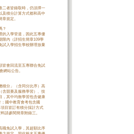
惟二者皆錄取時，仍須擇一
以及積分計算方式都和高中
簡章規定。
嗎？
理的入學管道，因此五專優
限內（詳招生簡章109學
免試入學招生學校辦理放棄
額皆會回流至五專聯合免試
員會網站公告。
總積分」（含同分比序）高
（含競賽及服務學習）、技
目，其中均衡學習包含健康
計；國中教育會考包含國
各項目皆訂有積分採計方式
資料請參閱簡章附錄三。
高職免試入學，其超額比序
學之規定，因此報名五專優