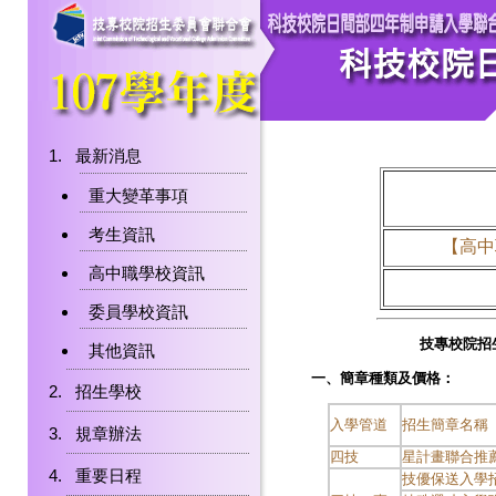
最新消息
重大變革事項
考生資訊
【高中
高中職學校資訊
委員學校資訊
技專校院招
其他資訊
一、簡章種類及價格：
招生學校
入學管道
招生簡章名稱
規章辦法
四技
星計畫聯合推
重要日程
技優保送入學