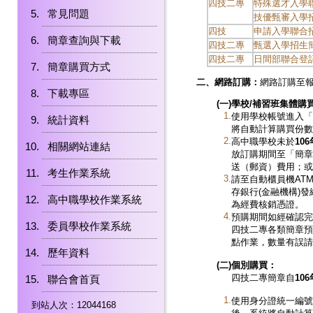
四技二專
特殊選才入學
常見問題
技優甄審入學
四技
申請入學聯合
簡章查詢與下載
四技二專
甄選入學招生
四技二專
日間部聯合登
簡章購買方式
二、網路訂購：
網路訂購至
下載專區
(
一)
學校/補習班集體購
1.
使用學校帳號進入「
統計資料
將自動計算購買份數
2.
高中職學校未於
10
相關網站連結
放訂購期間至「簡章
送（郵資）費用；或
考生作業系統
3.
請至自動櫃員機AT
存銀行(金融機構)
高中職學校作業系統
為經費核銷憑證。
4.
預購期間如經確認完
委員學校作業系統
四技二專各類簡章預定
點作業，數量有誤請
歷年資料
(二)
個別購買：
四技二專簡章自
10
聯合會首頁
1.
使用身分證統一編號
到站人次：12044168