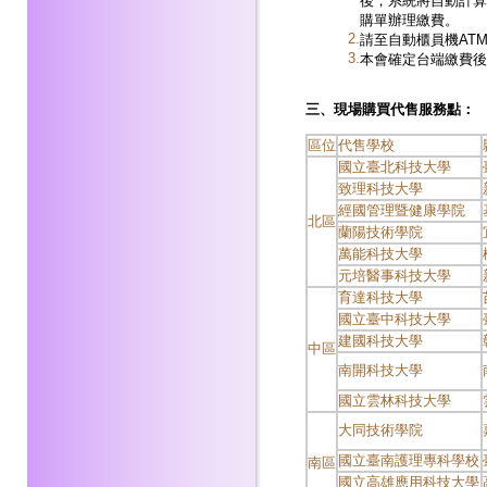
後，系統將自動計算
購單辦理繳費。
2.
請至自動櫃員機AT
3.
本會確定台端繳費後
三、現場購買代售服務點：
區位
代售學校
國立臺北科技大學
致理科技大學
經國管理暨健康學院
北區
蘭陽技術學院
萬能科技大學
元培醫事科技大學
育達科技大學
國立臺中科技大學
建國科技大學
中區
南開科技大學
國立雲林科技大學
大同技術學院
國立臺南護理專科學校
南區
國立高雄應用科技大學