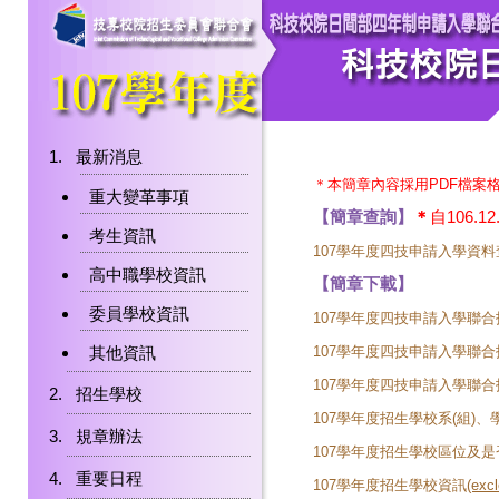
最新消息
＊本簡章內容採用PDF檔案
重大變革事項
【簡章查詢】
＊
自106.
考生資訊
107學年度四技申請入學資
高中職學校資訊
【簡章下載】
委員學校資訊
107學年度四技申請入學聯
其他資訊
107學年度四技申請入學聯
107學年度四技申請入學聯
招生學校
107學年度招生學校系(組)、學
規章辦法
107學年度招生學校區位及是
重要日程
107學年度招生學校資訊
(exc