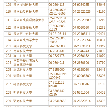
109
國立澎湖科技大學
06-9264115
06-9264265
88046
04-23924505
110
國立勤益科技大學
04-23922926
41170
#2651~2656
02-28227101
111
國立臺北護理健康大學
02-28229389
11219
#2321~2326
07-8060505
112
國立高雄餐旅大學
07-8060980
81271
#1233
113
國立臺中科技大學
04-22195114
04-22195111
40401
02-23226046
114
國立臺北商業大學
02-23226054
10051
~6053
201
朝陽科技大學
04-23323000
04-23334711
41349
202
南臺科技大學
06-2533131
06-2546743
71005
203
崑山科技大學
06-2727175
06-2050152
71070
嘉藥學校財團法人
204
06-2664911
06-2660696
71710
嘉南藥理大學
205
樹德科技大學
07-6158000
07-6158020
82445
02-8209-3211
206
龍華科技大學
02-82095709
33306
#3004~7
07-7811151
207
輔英科技大學
07-7830546
83102
#2140
03-5593142
208
明新科技大學
03-5591304
30401
#2215
209
弘光科技大學
04-26318652
04-26520314
43302