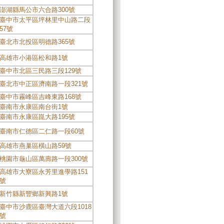
澎湖縣馬公市六合路300號
臺中市太平區坪林里中山路二段
57號
臺北市北投區明德路365號
高雄市小港區松和路1號
臺中市北區三民路三段129號
臺北市中正區濟南路一段321號
臺中市霧峰區吉峰東路168號
臺南市永康區南台街1號
臺南市永康區崑大路195號
臺南市仁德區二仁路一段60號
高雄市燕巢區橫山路59號
桃園市龜山區萬壽路一段300號
高雄市大寮區永芳里進學路151
號
新竹縣新豐鄉新興路1號
臺中市沙鹿區臺灣大道六段1018
號