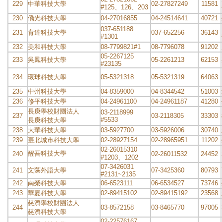
229
中華科技大學
02-27827249
11581
#125
、
126
、
203
230
僑光科技大學
04-27016855
04-24514641
40721
037-651188
231
育達科技大學
037-652256
36143
#1301
232
美和科技大學
08-7799821#1
08-7796078
91202
05-2267125
233
吳鳳科技大學
05-2261213
62153
#23135
234
環球科技大學
05-5321318
05-5321319
64063
235
中州科技大學
04-8359000
04-8344542
51003
236
修平科技大學
04-24961100
04-24961187
41280
長庚學校財團法人
03-2118999
237
03-2118305
33303
#5533
長庚科技大學
238
大華科技大學
03-5927700
03-5926006
30740
239
臺北城市科技大學
02-28927154
02-28965951
11202
02-26015310
醒吾科技大學
240
02-26011532
24452
#1203
、
1202
07-3426031
241
文藻外語大學
07-3425360
80793
#2131~2135
242
南榮科技大學
06-6523111
06-6534527
73746
243
華夏科技大學
02-89415102
02-89415192
23568
慈濟學校財團法人
244
03-8572158
03-8465770
97005
慈濟科技大學
02-22576167