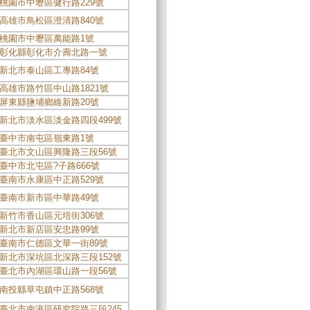
桃園市中壢區健行路229號
高雄市鳥松區澄清路840號
桃園市中壢區萬能路1號
彰化縣彰化市介壽北路一號
新北市泰山區工專路84號
高雄市路竹區中山路1821號
屏東縣鹽埔鄉維新路20號
新北市淡水區淡金路四段499號
臺中市南屯區嶺東路1號
臺北市文山區興隆路三段56號
臺中市北屯區?子路666號
臺南市永康區中正路529號
臺南市新市區中華路49號
新竹市香山區元培街306號
新北市新店區安忠路99號
臺南市仁德區文華一街89號
新北市深坑區北深路三段152號
臺北市內湖區環山路一段56號
南投縣草屯鎮中正路568號
臺北市南港區研究院路三段245