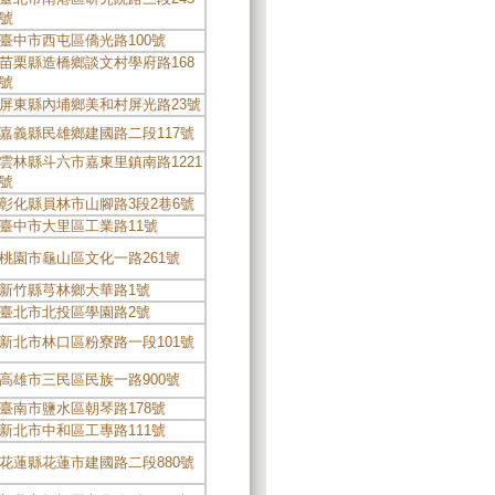
號
臺中市西屯區僑光路100號
苗栗縣造橋鄉談文村學府路168
號
屏東縣內埔鄉美和村屏光路23號
嘉義縣民雄鄉建國路二段117號
雲林縣斗六市嘉東里鎮南路1221
號
彰化縣員林市山腳路3段2巷6號
臺中市大里區工業路11號
桃園市龜山區文化一路261號
新竹縣芎林鄉大華路1號
臺北市北投區學園路2號
新北市林口區粉寮路一段101號
高雄市三民區民族一路900號
臺南市鹽水區朝琴路178號
新北市中和區工專路111號
花蓮縣花蓮市建國路二段880號