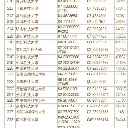
210
健行科技大學
03-4581196
03-2503900
32097
07-7358800
211
正修科技大學
07-7310213
83347
#1111
212
萬能科技大學
03-4628654
03-4531300
32061
213
建國科技大學
04-7111111
04-7117911
50094
02-29089899
214
明志科技大學
02-29084511
24301
#4202
215
高苑科技大學
07-6077777
07-6077765
82151
216
大仁科技大學
08-7624002
08-7626351
90741
02-28013131
217
聖約翰科技大學
02-28013620
25135
#7001
218
嶺東科技大學
04-23892088
04-23845208
40852
219
中國科技大學
02-29313416
02-29312485
11695
220
中臺科技大學
04-22391647
04-22391697
40601
221
台南應用科技大學
06-2535643
06-2541309
71002
06-5979566
222
遠東科技大學
06-5977010
74448
#7005
223
元培醫事科技大學
03-5381183
03-6102214
30015
224
景文科技大學
02-82122000
02-82122199
23154
225
中華醫事科技大學
06-2674567
06-2679309
71703
226
東南科技大學
02-86625822~4
02-26643648
22202
227
德明財經科技大學
02-77290799
02-27991368
11451
049-2563489
南開科技大學
228
049-2567424
54243
#1326
、
1329
02-27821862