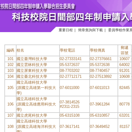
重要日程
|
簡章查詢與下載
|
委員學校作業
郵遞
編碼
校名
學校電話
學校傳真
區號
101
國立臺灣科技大學
02-27333141
02-27376661
10607
102
國立雲林科技大學
05-5372637
05-5372638
64002
103
國立屏東科技大學
08-7703202
08-7740457
91201
104
國立臺北科技大學
02-27712171
02-27513892
10608
國立高雄科技大學
105
(原國立高雄第一科技大
07-6011000
07-6011013
82445
學)
國立高雄科技大學
07-3814526
106
(原國立高雄應用科技大
07-3961284
80778
#2311-2315
學)
107
國立虎尾科技大學
05-6315108
05-6310857
63201
國立高雄科技大學
108
(原國立高雄海洋科技大
07-3617141
07-3649452
81157
學)