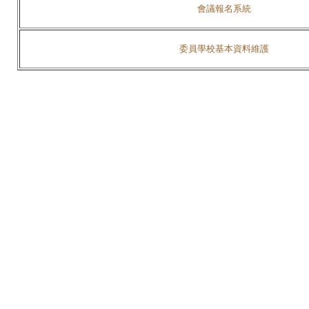
會議報名系統
委員學校基本資料維護