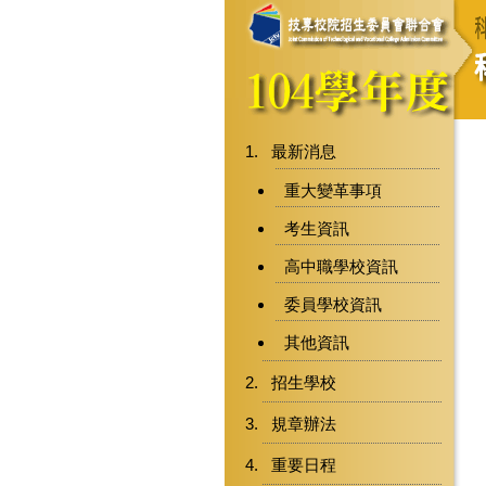
最新消息
重大變革事項
考生資訊
高中職學校資訊
委員學校資訊
其他資訊
招生學校
規章辦法
重要日程