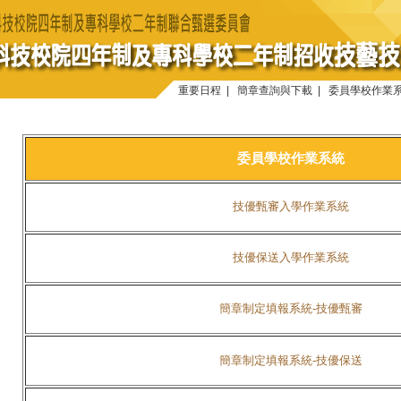
重要日程
|
簡章查詢與下載
|
委員學校作業
委員學校作業系統
技優甄審入學作業系統
技優保送入學作業系統
簡章制定填報系統-技優甄審
簡章制定填報系統-技優保送