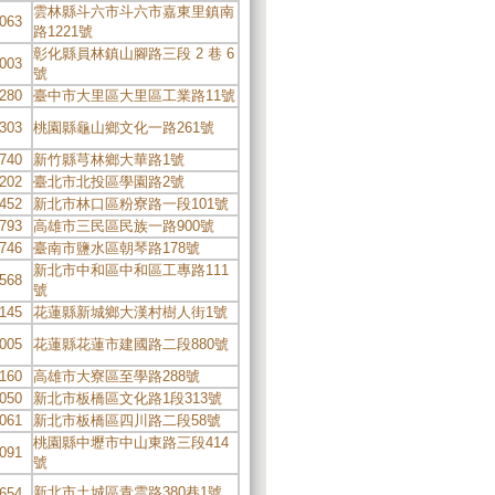
雲林縣斗六市斗六市嘉東里鎮南
063
路1221號
彰化縣員林鎮山腳路三段 2 巷 6
003
號
280
臺中市大里區大里區工業路11號
303
桃園縣龜山鄉文化一路261號
740
新竹縣芎林鄉大華路1號
202
臺北市北投區學園路2號
452
新北市林口區粉寮路一段101號
793
高雄市三民區民族一路900號
746
臺南市鹽水區朝琴路178號
新北市中和區中和區工專路111
568
號
145
花蓮縣新城鄉大漢村樹人街1號
005
花蓮縣花蓮市建國路二段880號
160
高雄市大寮區至學路288號
050
新北市板橋區文化路1段313號
061
新北市板橋區四川路二段58號
桃園縣中壢市中山東路三段414
091
號
新北市土城區青雲路380巷1號
654