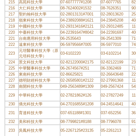
215
高苑科技大學
07-6077777#1208
07-6077765
82
216
大仁科技大學
08-7624002#1532
08-7626351
90
217
聖約翰科技大學
02-28013131#7001
02-28013620
25
218
嶺東科技大學
04-23892088#1621
04-23845208
40
219
中國科技大學
02-29313416#2121
02-29312485
11
220
中臺科技大學
04-22391647#8042
04-22391697
40
221
台南應用科技大學
06-2535643
06-2541309
71
222
遠東科技大學
06-5979566#7005
06-5977010
74
元培醫事科技大學（原
223
03-6102220
03-6102214
30
元培科技大學）
224
景文科技大學
02-82122000#2175
02-82122199
23
225
中華醫事科技大學
06-2674567#251
06-3362469
71
226
東南科技大學
02-86625821
02-26643648
22
227
德明財經科技大學
02-26585801#2122
02-27991368
11
228
南開科技大學
049-2563489#1309
049-2567424
54
229
中華科技大學
02-27821862#126
02-27827249
11
230
僑光科技大學
04-27016855#1208
04-24514641
40
231
育達科技大學
037-651188#1301
037-652256
36
232
美和科技大學
08-7799821#8188
08-7796078
91
233
吳鳳科技大學
05-2267125#23135
05-2261213
62