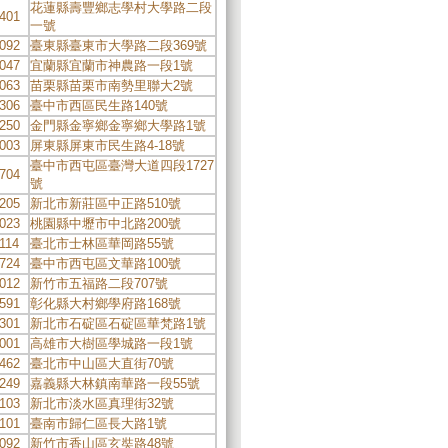
花蓮縣壽豐鄉志學村大學路二段
401
一號
092
臺東縣臺東市大學路二段369號
047
宜蘭縣宜蘭市神農路一段1號
063
苗栗縣苗栗市南勢里聯大2號
306
臺中市西區民生路140號
250
金門縣金寧鄉金寧鄉大學路1號
003
屏東縣屏東市民生路4-18號
臺中市西屯區臺灣大道四段1727
704
號
205
新北市新莊區中正路510號
023
桃園縣中壢市中北路200號
114
臺北市士林區華岡路55號
724
臺中市西屯區文華路100號
012
新竹市五福路二段707號
591
彰化縣大村鄉學府路168號
301
新北市石碇區石碇區華梵路1號
001
高雄市大樹區學城路一段1號
462
臺北市中山區大直街70號
249
嘉義縣大林鎮南華路一段55號
103
新北市淡水區真理街32號
101
臺南市歸仁區長大路1號
092
新竹市香山區玄奘路48號