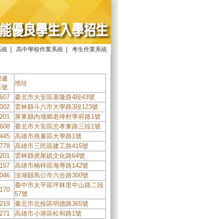
系統
|
高中學校作業系統
|
考生作業系統
郵遞
地址
區號
607
臺北市大安區基隆路4段43號
002
雲林縣斗六市大學路3段123號
201
屏東縣內埔鄉老埤村學府路1號
608
臺北市大安區忠孝東路三段1號
445
高雄市燕巢區大學路1號
778
高雄市三民區建工路415號
201
雲林縣虎尾鎮文化路64號
157
高雄市楠梓區海專路142號
046
澎湖縣馬公市六合路300號
臺中市太平區坪林里中山路二段
170
57號
219
臺北市北投區明德路365號
271
高雄市小港區松和路1號