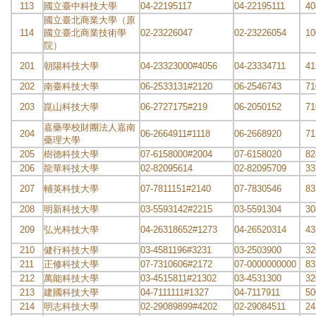
113
國立臺中科技大學
04-22195117
04-22195111
40
國立臺北商業大學（原
114
國立臺北商業技術學
02-23226047
02-23226054
10
院）
201
朝陽科技大學
04-23323000#4056
04-23334711
41
202
南臺科技大學
06-2533131#2120
06-2546743
71
203
崑山科技大學
06-2727175#219
06-2050152
71
嘉藥學校財團法人嘉南
204
06-2664911#1118
06-2668920
71
藥理大學
205
樹德科技大學
07-6158000#2004
07-6158020
82
206
龍華科技大學
02-82095614
02-82095709
33
207
輔英科技大學
07-7811151#2140
07-7830546
83
208
明新科技大學
03-5593142#2215
03-5591304
30
209
弘光科技大學
04-26318652#1273
04-26520314
43
210
健行科技大學
03-4581196#3231
03-2503900
32
211
正修科技大學
07-7310606#2172
07-0000000000
83
212
萬能科技大學
03-4515811#21302
03-4531300
32
213
建國科技大學
04-7111111#1327
04-7117911
50
214
明志科技大學
02-29089899#4202
02-29084511
24