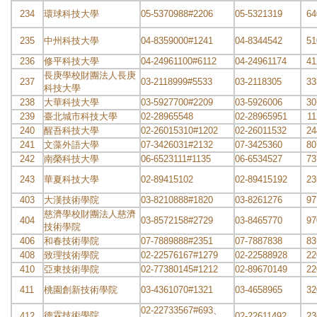
234
環球科技大學
05-5370988#2206
05-5321319
64
235
中州科技大學
04-8359000#1241
04-8344542
51
236
修平科技大學
04-24961100#6112
04-24961174
41
長庚學校財團法人長庚
237
03-2118999#5533
03-2118305
33
科技大學
238
大華科技大學
03-5927700#2209
03-5926006
30
239
臺北城市科技大學
02-28965548
02-28965951
11
240
醒吾科技大學
02-26015310#1202
02-26011532
24
241
文藻外語大學
07-3426031#2132
07-3425360
80
242
南榮科技大學
06-6523111#1135
06-6534527
73
243
華夏科技大學
02-89415102
02-89415192
23
403
大漢技術學院
03-8210888#1820
03-8261276
97
慈濟學校財團法人慈濟
404
03-8572158#2729
03-8465770
97
技術學院
406
和春技術學院
07-7889888#2351
07-7887838
83
408
致理技術學院
02-22576167#1279
02-22588928
22
410
亞東技術學院
02-77380145#1212
02-89670149
22
411
桃園創新技術學院
03-4361070#1321
03-4658965
32
02-22733567#693、
德霖技術學院
412
02-22611492
23