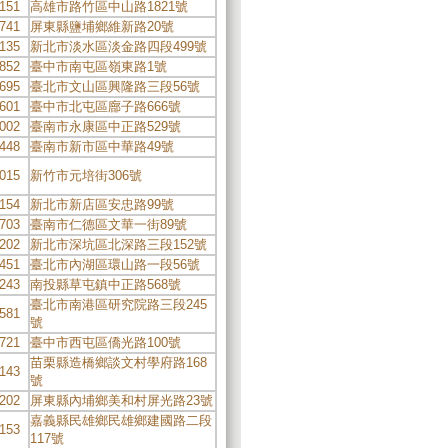
151
高雄市路竹區中山路1821號
741
屏東縣鹽埔鄉維新路20號
135
新北市淡水區淡金路四段499號
852
臺中市南屯區嶺東路1號
695
臺北市文山區興隆路三段56號
601
臺中市北屯區廍子路666號
002
臺南市永康區中正路529號
448
臺南市新市區中華路49號
015
新竹市元培街306號
154
新北市新店區安忠路99號
703
臺南市仁德區文華一街89號
202
新北市深坑區北深路三段152號
451
臺北市內湖區環山路一段56號
243
南投縣草屯鎮中正路568號
臺北市南港區研究院路三段245
581
號
721
臺中市西屯區僑光路100號
苗栗縣造橋鄉談文村學府路168
143
號
202
屏東縣內埔鄉美和村屏光路23號
嘉義縣民雄鄉民雄鄉建國路二段
153
117號