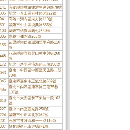
141
宜蘭縣頭城鎮拔雅里復興路79號
305
新北市泰山區泰林路3段22號
941
高雄市湖內區東方路110號
301
基隆市中山區復興路336號
103
基隆市信義區義七路40號
005
嘉義市彌陀路253號
苗栗縣頭份鎮珊湖里學府路110
153
號
花蓮縣壽豐鄉豐山村中興街268
448
號
172
新北市淡水區濱海路三段150號
臺南市中西區中西區民族路二段
043
78號
045
臺東縣臺東市正氣北路889號
臺北市內湖區康寧路三段75巷
485
137號
臺北市大安區和平東路一段162
610
號
227
臺中市南區國光路250號
224
基隆市中正區北寧路2號
201
高雄市苓雅區和平一路116號
007
彰化縣彰化市進德路1號