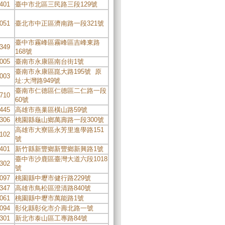
401
臺中市北區三民路三段129號
051
臺北市中正區濟南路一段321號
臺中市霧峰區霧峰區吉峰東路
349
168號
005
臺南市永康區南台街1號
臺南市永康區崑大路195號 原
003
址:大灣路949號
臺南市仁德區仁德區二仁路一段
710
60號
445
高雄市燕巢區橫山路59號
306
桃園縣龜山鄉萬壽路一段300號
高雄市大寮區永芳里進學路151
102
號
401
新竹縣新豐鄉新豐鄉新興路1號
臺中市沙鹿區臺灣大道六段1018
302
號
097
桃園縣中壢市健行路229號
347
高雄市鳥松區澄清路840號
061
桃園縣中壢市萬能路1號
094
彰化縣彰化市介壽北路一號
301
新北市泰山區工專路84號