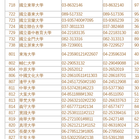
718
國立東華大學
03-8632146
03-8632140
97
722
國立臺東大學
089-517332
089-517336
95
723
國立宜蘭大學
03-9357400#7095
03-9365239
26
724
國立聯合大學
037-3811133
037-382468
36
729
國立臺中教育大學
04-22183135
04-22183130
40
732
國立金門大學
082-313316
082-313313
89
738
國立屏東大學
08-7239001
08-7229527
90
801
東海大學
04-23590121#22607
04-23596334
40
802
輔仁大學
02-29053132
02-29049088
24
804
中原大學
03-2652012
03-2652019
32
806
中國文化大學
02-28610511#11303
02-28618701
11
807
逢甲大學
04-24517250#2180
04-24512908
40
811
中華大學
03-5374281#6223
03-5377360
30
812
大葉大學
04-8511888#1392
04-8511050
51
813
華梵大學
02-26632102#2230
02-26633763
22
814
義守大學
07-6577711#2134
07-6577477
84
817
實踐大學
02-25381111#2112
02-25339416
10
819
南華大學
05-2721001#8811
05-2427148
62
820
真理大學
02-26212121#1152
02-86318024
25
825
長榮大學
06-2785123#1805
06-2785602
71
827
玄奘大學
03-5302255#2138
03-5391288
30