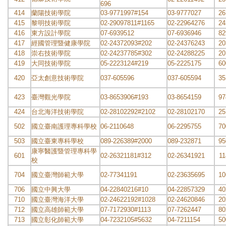
696
414
蘭陽技術學院
03-9771997#154
03-9777027
26
415
黎明技術學院
02-29097811#1165
02-22964276
24
416
東方設計學院
07-6939512
07-6936946
82
417
經國管理暨健康學院
02-24372093#202
02-24376243
20
418
崇右技術學院
02-24237785#302
02-24288225
20
419
大同技術學院
05-2223124#219
05-2225175
60
420
亞太創意技術學院
037-605596
037-605594
35
423
臺灣觀光學院
03-8653906#193
03-8654159
97
424
台北海洋技術學院
02-28102292#2102
02-28102170
25
502
國立臺南護理專科學校
06-2110648
06-2295755
70
503
國立臺東專科學校
089-226389#2000
089-232871
95
康寧醫護暨管理專科學
601
02-26321181#312
02-26341921
11
校
704
國立臺灣師範大學
02-77341191
02-23635695
10
706
國立中興大學
04-22840216#10
04-22857329
40
710
國立臺灣海洋大學
02-24622192#1028
02-24620846
20
712
國立高雄師範大學
07-7172930#1113
07-7262447
80
713
國立彰化師範大學
04-7232105#5632
04-7211154
50