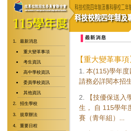
最新消息
重大變革事項
【重大變革事項
考生資訊
1.
本(115)學
高中學校資訊
請務必詳閱本招生
委員學校資訊
其他資訊
2.
【技優保送入
招生學校
生， 自 115學
規章辦法
賽（青年組）...
重要日程