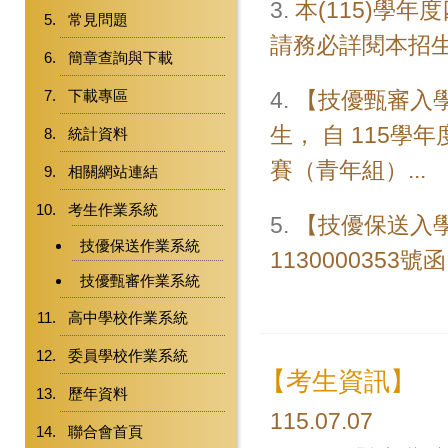
3.
本(115)學
常見問題
請務必詳閱本招生
簡章查詢與下載
下載專區
4.
【技優甄審入
生， 自 115學
統計資料
賽（青年組）...
相關網站連結
考生作業系統
5.
【技優保送入學
技優保送作業系統
1130000353號
技優甄審作業系統
高中學校作業系統
委員學校作業系統
【考生資訊】
歷年資料
115.07.07
聯合會首頁