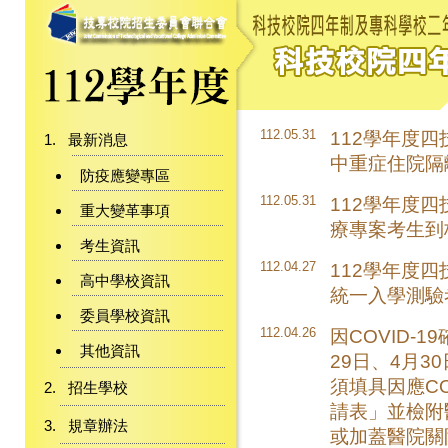
112.05.31
112學年度
最新消息
中重症住院隔
防疫應變專區
112.05.31
112學年度
重大變革事項
療專案考生到
考生資訊
112.04.27
112學年度
高中學校資訊
統一入學測驗
委員學校資訊
112.04.26
因COVID-1
其他資訊
29日、4月3
須填具因應CO
招生學校
請表」並檢附
規章辦法
或加蓋醫院關