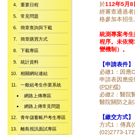
於
112年5月8
重要日程
經審查通過者
常見問題
格參加本招生
簡章查詢與下載
統測專案考生
簡章購買方式
程序。未依簡
變機制）。
下載專區
統計資料
【申請表件】
必繳1：因應C
相關網站連結
申請表因應疫
一般組考生作業系統
(
PDF檔
)
必繳2：醫院
網路上傳專區
醫院關防之副
網路上傳常見問題
【繳交方式】
青年儲蓄帳戶考生專區
方式1：傳真(02)
離島視訊面試專區
(02)2773-17