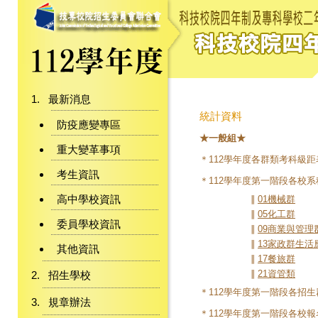
最新消息
統計資料
防疫應變專區
★一般組★
重大變革事項
＊112學年度各群類考科級距
考生資訊
＊112學年度第一階段各校
高中學校資訊
∥
01機械群
∥
05化工群
委員學校資訊
∥
09商業與管理
∥
13家政群生活
其他資訊
∥
17餐旅群
∥
21資管類
招生學校
＊112學年度第一階段各招生
規章辦法
＊112學年度第一階段各校報