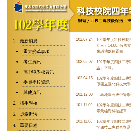
102.07.24
102學年度科技校院
最新消息
期三）14:00, 
重大變革事項
會議地點位置圖
考生資訊
102.05.07
102學年度四技二
區
」下載。
高中職學校資訊
102.04.15
102學年度四技二專
委員學校資訊
假國立臺北科技大學
其他資訊
101.12.03
離島地區高級中等學
招生學校
101.11.09
102學年度四技二
章彙編資料確認單，
規章辦法
101.11.08
102學年度四技二
重要日程
於四技二專聯合甄選