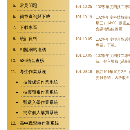
常見問題
101.10.25
102學年度四技二
簡章查詢與下載
101.10.19
102學年度科技校院
期三）14:00, 
下載專區
會議地點位置圖
統計資料
101.10.05
102學年度聯合甄
專區
」下載。
相關網站連結
101.10.05
102學年度四技二
536語音查榜
統
」登入填報 (系統開放時
考生作業系統
101.09.18
原訂101年10月2
委員會議，因故改至1
技優保送作業系統
技優甄審作業系統
甄選入學作業系統
簡章個人購買系統
高中職學校作業系統