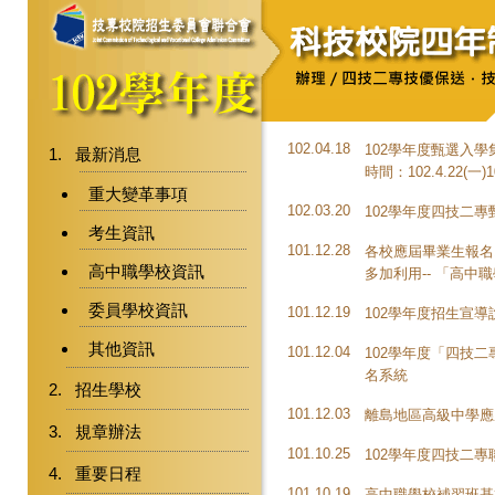
102.04.18
102學年度甄選入
最新消息
時間：102.4.22(一)
重大變革事項
102.03.20
102學年度四技二
考生資訊
101.12.28
各校應屆畢業生報名1
高中職學校資訊
多加利用-- 「
高中職
委員學校資訊
101.12.19
102學年度招生宣
其他資訊
101.12.04
102學年度「四技二
名系統
招生學校
101.12.03
離島地區高級中學應
規章辦法
101.10.25
102學年度四技二
重要日程
101.10.19
高中職學校補習班基