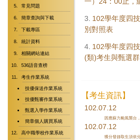
一）24：00止，
常見問題
3.
102學年度四
簡章查詢與下載
別對照表
下載專區
統計資料
4.
102學年度
相關網站連結
(類)考生與甄選
536語音查榜
考生作業系統
技優保送作業系統
【考生資訊】
技優甄審作業系統
102.07.12
甄選入學作業系統
因應蘇力颱風襲台
簡章個人購買系統
102.07.12
高中職學校作業系統