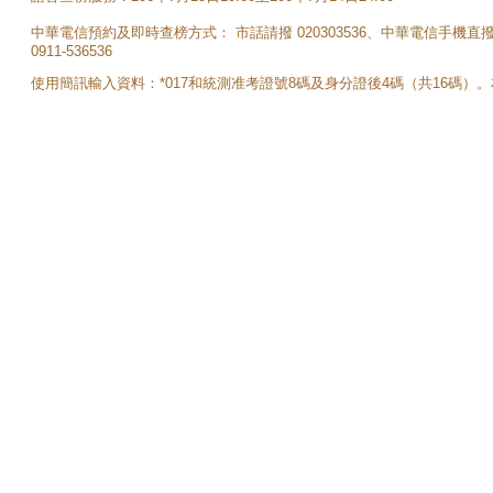
中華電信預約及即時查榜方式： 市話請撥 020303536、中華電信手機直
0911-536536
使用簡訊輸入資料：*017和統測准考證號8碼及身分證後4碼（共16碼）