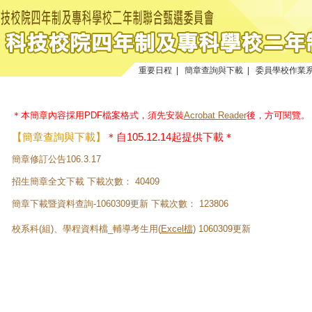
重要日程
|
簡章查詢與下載
|
委員學校作業
＊本簡章內容採用PDF檔案格式，須先安裝
Acrobat Reader
後，方可閱覽。
【簡章查詢與下載】
＊自105.12.14起提供下載＊
簡章修訂公告106.3.17
招生簡章全文下載
下載次數：
40409
簡章下載暨資料查詢-1060309更新
下載次數：
123806
校系科(組)、學程資料檔_輔導考生用(
Excel檔
) 1060309更新