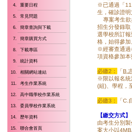
※已通過「1
重要日程
生，確診證明
常見問題
專案考生欲參
招生分發錄取
簡章查詢與下載
選學校所訂報
簡章購買方式
格，始得參加
※經審查通過
下載專區
項資格參加本
統計資料
必繳2：
「
B
相關網站連結
※限以報名統
考生作業系統
(組)、學程，
高中職學校作業系統
必繳3：
「C
委員學校作業系統
【繳交方式】
歷年資料
由考生分別製
聯合會首頁
案大小以4M