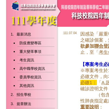
111.07.04
因感染「嚴重
最新消息
之確診個案，
防疫應變專區
欲參加
聯合登
重大變革事項
止，至「
考生
考生資訊
【專案考生必
高中職學校資訊
※專案考生於1
必繳文件，向
委員學校資訊
必繳1：
「
A
其他資訊
確診證明文件
（包含
招生學校
性肺炎指定處
規章辦法
重要說明
：