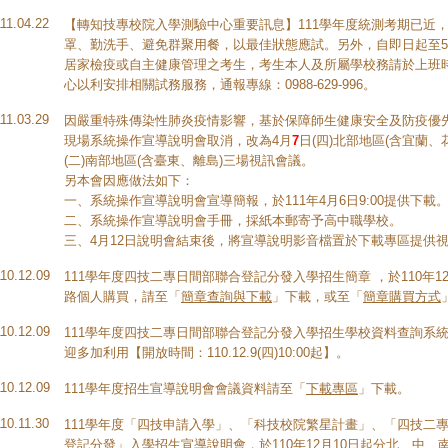
111.04.22
【轉知技專校院入學測驗中心重要訊息】111學年度統測考期已近
罩、勤洗手、避免群聚用餐，以最佳狀態應試。另外，自即日起至5
居家檢疫或自主健康管理之考生，考生本人及所屬學校務請於上班
心以利安排相關試務服務，通報專線：0988-629-996。
111.03.29
因嚴重特殊傳染性肺炎疫情影響，基於保障師生健康安全及防疫優先考
現場系統操作宣導說明會取消，改為4月
7
日(四)北部地區(含宜蘭、花
(二)南部地區(含臺東、離島)三場視訊會議。
另本會因應做法如下：
一、系統操作宣導說明會宣導簡報，於111年4月6日9:00提供下載
二、系統操作宣導說明會手冊，採紙本郵寄予高中職學校。
三、4月12日說明會結束後，將宣導說明影音檔置於下載專區提供
110.12.09
111學年度四技二專日間部聯合登記分發入學招生簡章 ，於110年1
路個人購買，請至「
簡章查詢與下載
」下載，或至「
簡章購買方式
110.12.09
111學年度四技二專日間部聯合登記分發入學招生學校資料查詢系
迎多加利用【開放時間：110.12.9(四)10:00起】。
110.12.09
111學年度招生宣導說明會會議資料請至「
下載專區
」下載。
110.11.30
111學年度「四技申請入學」、「科技校院繁星計畫」、「四技二
登記分發」入學招生宣導說明會，於110年12月10日起分北、中、南