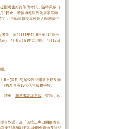
，提醒考生好好準備考試，隨時佩戴口
月1日止，若被通報匡列為居家隔離、
時間， 主動通報技專校院入學測驗中
量，原訂111年4月6日至4月15日
蓮)、4月8日(五)中部地區、4月12日
。
視閱。
2月9日(星期四)起公告並開放下載及網
」訂購及查看19個代售服務學校。
統，請至「
簡章查詢與下載
」查詢，歡
專聯合甄選」及「四技二專日間部聯合
及東部共8場辦理--
說明會場地及時間