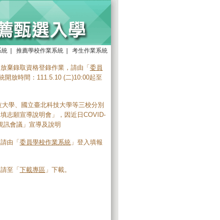
系統
|
推薦學校作業系統
|
考生作業系統
明放棄錄取資格登錄作業，請由「
委員
放時間：111.5.10 (二)10:00起至
科技大學、國立臺北科技大學等三校分別
志願宣導說明會」，因近日COVID-
視訊會議」宣導及說明
，請由「
委員學校作業系統
」登入填報
，請至「
下載專區
」下載。