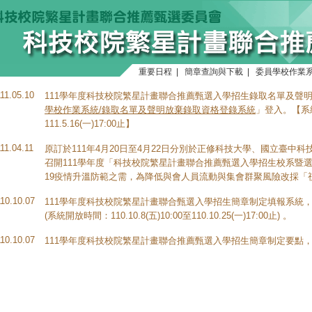
重要日程
|
簡章查詢與下載
|
委員學校作業
111.05.10
111學年度科技校院繁星計畫聯合推薦甄選入學招生錄取名單及聲
學校作業系統/錄取名單及聲明放棄錄取資格登錄系統
」登入。【系統開
111.5.16(一)17:00止】
11.04.11
原訂於111年4月20日至4月22日分別於正修科技大學、國立臺中
召開111學年度「科技校院繁星計畫聯合推薦甄選入學招生校系暨選填
19疫情升溫防範之需，為降低與會人員流動與集會群聚風險改採「
110.10.07
111學年度科技校院繁星計畫聯合甄選入學招生簡章制定填報系統
(系統開放時間：110.10.8(五)10:00至110.10.25(一)17:00止) 。
110.10.07
111學年度科技校院繁星計畫聯合推薦甄選入學招生簡章制定要點