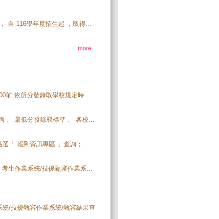
 自 116學年度招生起 ，取得...
more...
115學年度四技二專技優甄審分發錄取生，必須於 115.7.15(三) 12:00前 依所分發錄取學校規定時間及方式辦理報到，並完成報到手續 。若未於規定期限內完成報到手續者，視同放棄分發錄取資格。
115學年度四技二專技優甄審入學招生就讀志願序 統一分發結果查詢 、 最低分發錄取標準 、 各校分發錄取榜單查詢 。【開放時間：115.7.7(二)10:00起至115.7.15(三)12:00止】
115學年度四技二專技優甄審分發錄取生，各校報到相關資訊，請點選「 報到資訊專區 」查詢； 分發錄取生應自行上網查詢報到時間、方式及注意事項；未上網查詢而致影響錄取及入學權益者，概由分發錄取生自行負責。
115學年度四技二專技優 甄審 正、備取生網站登記志願序，請由「 考生作業系統/技優甄審作業系統/就讀志願序登記系統 」登入【開放時間：115.7.1(三)10:00起至115.7.3(五)17:00止】。
系統/技優甄審作業系統/甄審結果查