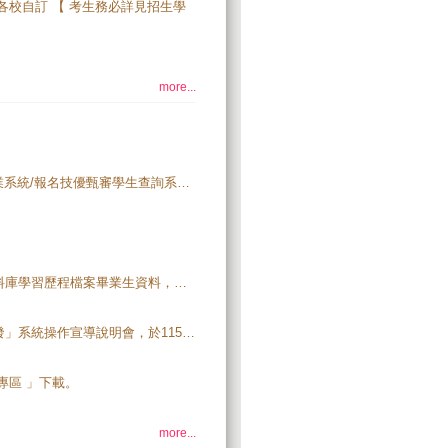
間依各校自訂 【 考生務必詳見招生學
more...
115學年度四技二專技優 甄審 入學招生資訊，請由「 高中學校作業系統/報名技優甄審學生查詢系統 」登入查詢，開放時間：115年4月13日(一)10:00起。
115學年度四技二專甄選入學、技優甄審入學招生調查具有中央資料庫學習歷程檔案畢業生資料，請至「 高中學校作業系統/高級中等學校應屆畢業生名單匯入系統 」登入，依系統說明上傳貴校所屬具有學習歷程資料學生識別資料。【開放時間： 115.3.11(三)10:00起至115.3.18(三)17:00止 】
115學年度「四技二專聯合甄選」及「四技二專日間部聯合登記分發」系統操作宣導說明會，於115年4月1日起辦理-- 說明會場地及時間表及說明會程序 、 說明會報名系統
專區 」下載。
more...