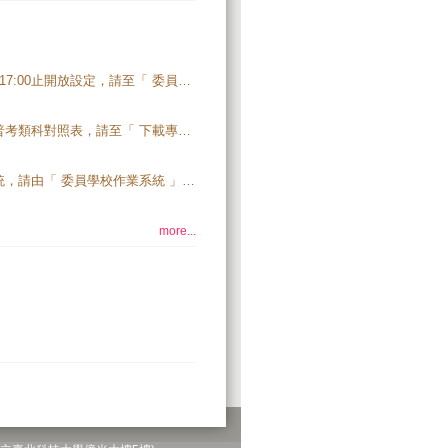
學習歷程備審資料下載連線IP於115.5.6(三)10:00起至115.5.13(三) 17:00止開放設定，請至「 委員學校作業系統/技優甄審入學作業系統與學習歷程備審資料下載系統 」進行設定。
115學年度四技二專技優入學招生採計競賽、技術士職種類及專技普考類科對照表，請至「 下載專區 」下載。
115學年度四技二專技優保送、技優甄審入學招生簡章制定填報系統，請由「 委員學校作業系統 」登入填報 【系統開放時間：114.10.8(三)10:00至114.10.22(三)17:00止】 。
more...