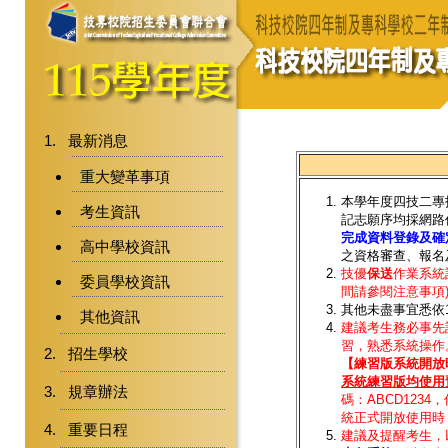
最新消息
重大變革事項
本學年度四技二專
考生資訊
記志願序均採網路
完成資料登錄及確
高中學校資訊
之資格審查、報名
技優
保送
作業系統訂
委員學校資訊
間請參閱注意事項
其他未盡事宜悉依
其他資訊
建議考生務必事先
習，熟悉系統操作
招生學校
【練習版系統開放時間:
系統練習版均使用
規章辦法
碼：ABCD123
統正式開放使用時
重要日程
建議及提醒考生，以電