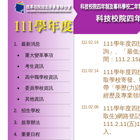
111.02.14
111學年度
最新消息
詢」、「最低
重大變革事項
間：111.2.1
考生資訊
111.02.14
111學年度
高中職學校資訊
取學校寄發。
帶「學歷(力
委員學校資訊
經歷及專業領
其他資訊
111.02.08
111學年度
招生學校
取生)網路登記就
規章辦法
111.2.11(五
入。
重要日程