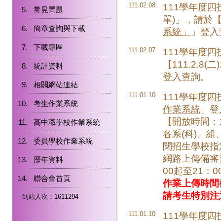
111.02.08
111學年度
常見問題
單)」，請於【1
簡章查詢與下載
系統」
」登入
下載專區
111.02.07
111學年度
【111.2.8(
統計資料
登入查詢。
相關網站連結
111.01.10
111學年度
考生作業系統
作業系統
」登
【開放時間：111.
高中職學校作業系統
各系(科)、
委員學校作業系統
閱招生學校指
網路上傳備審資
歷年資料
00起至21：0
聯合會首頁
作業上傳時間
請考生特別注
到站人次：1611294
111.01.10
111學年度