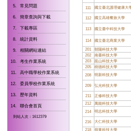
常見問題
國立臺北護理健康大
111
簡章查詢與下載
國立高雄餐旅大學
112
下載專區
113
國立臺中科技大學
統計資料
114
國立臺北商業大學
201
朝陽科技大學
相關網站連結
202
南臺科技大學
考生作業系統
203
崑山科技大學
205
樹德科技大學
高中職學校作業系統
明新科技大學
208
委員學校作業系統
209
弘光科技大學
歷年資料
211
正修科技大學
212
萬能科技大學
聯合會首頁
明志科技大學
214
到站人次：1612379
大仁科技大學
216
218
嶺東科技大學