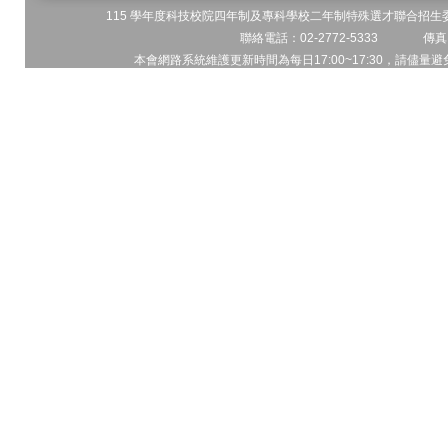
115 學年度科技校院四年制及專科學校二年制特殊選才聯合招生委員
聯絡電話：02-2772-5333 傳真電
本會網路系統維護更新時間為每日17:00~17:30，請儘