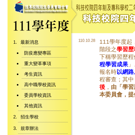
110.10.28
111學年度起
最新消息
階段之
學習歷
防疫應變專區
下稱學習歷程
重大變革事項
程學習成果
」
報名時
以網路
考生資訊
程審查；其中
高中職學校資訊
後
，
由「學習
本委員會，提
委員學校資訊
其他資訊
招生學校
規章辦法