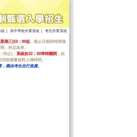
系統
|
高中學校作業系統
|
考生作業系統
(星期三)10：00起
，截止日期與時間係
時間」所定為準。
：00止)，
系統於22：00準時關閉
，此
必預留備審資料上傳時間。
者，概由考生自行負責。