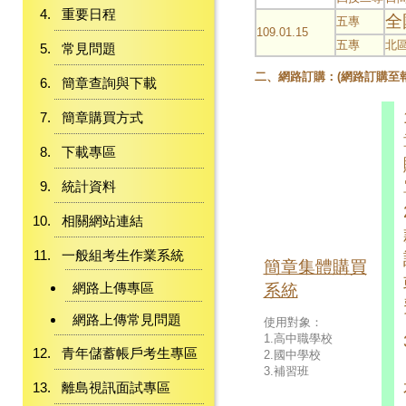
重要日程
全
五專
109.01.15
五專
北
常見問題
二、網路訂購：(網路訂購至
簡章查詢與下載
簡章購買方式
下載專區
統計資料
相關網站連結
一般組考生作業系統
簡章集體購買
網路上傳專區
系統
網路上傳常見問題
使用對象：
1.高中職學校
青年儲蓄帳戶考生專區
2.國中學校
3.補習班
離島視訊面試專區