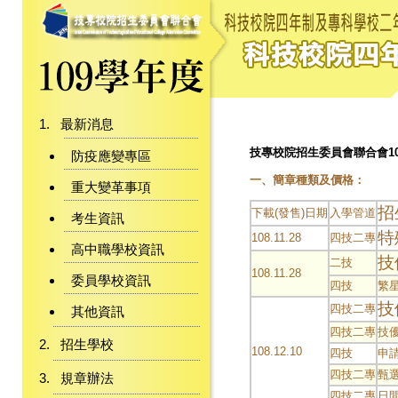
最新消息
技專校院招生委員會聯合會1
防疫應變專區
一、簡章種類及價格：
重大變革事項
招
下載(發售)日期
入學管道
考生資訊
特
108.11.28
四技二專
高中職學校資訊
技
二技
108.11.28
委員學校資訊
四技
繁
技
四技二專
其他資訊
四技二專
技
招生學校
108.12.10
四技
申
四技二專
甄
規章辦法
四技二專
日