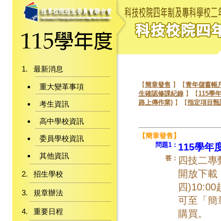
最新消息
【
簡章發售
】【
青年儲蓄帳
重大變革事項
生確認修課紀錄
】【
115學
路上傳作業)
】【
指定項目甄
考生資訊
高中學校資訊
【簡章發售】
委員學校資訊
問題1：
115學
其他資訊
答：
四技二專甄
開放下載，
招生學校
四)10:
規章辦法
可至「簡
重要日程
購買。