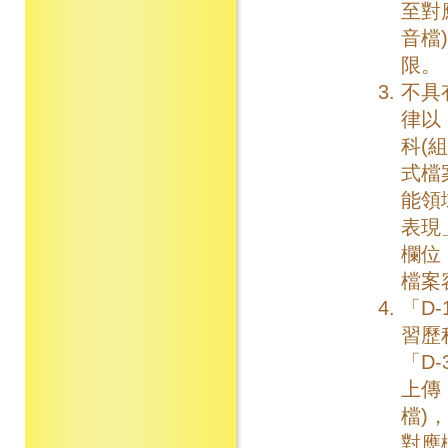
至對
音檔
限。
不具
律以
科(
式檔
能領
表現
欄位
檔案
「D
習歷
「D
上傳
檔)
對應