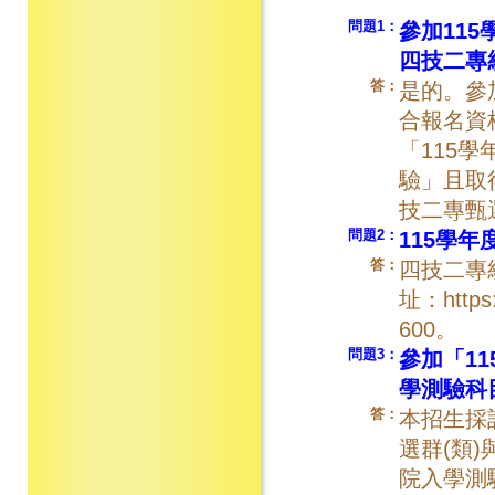
問題1：
參加11
四技二專
答：
是的。參
合報名資
「115
驗」且取
技二專甄
問題2：
115學
答：
四技二專
址：https
600。
問題3
：
參加「1
學測驗科
答：
本招生採
選群(類)
院入學測