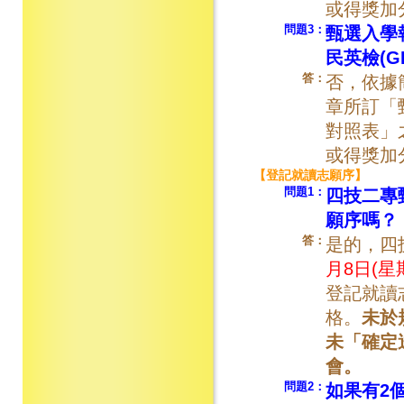
或得獎加
問題3：
甄選入學
民英檢(G
答：
否，依據
章所訂「
對照表」
或得獎加
【登記就讀志願序】
問題1：
四技二專
願序嗎？
答：
是的，四
月8日(星期
登記就讀
格。
未於
未「確定
會。
問題2：
如果有2