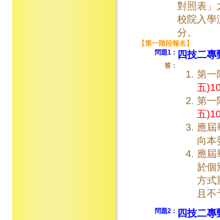
對照表」
校院入學
分。
【第一階段報名】
問題1：
四技二專
答：
第一
五)1
第一
五)1
應屆
向本
應屆
於個
方式
且不
問題2：
四技二專