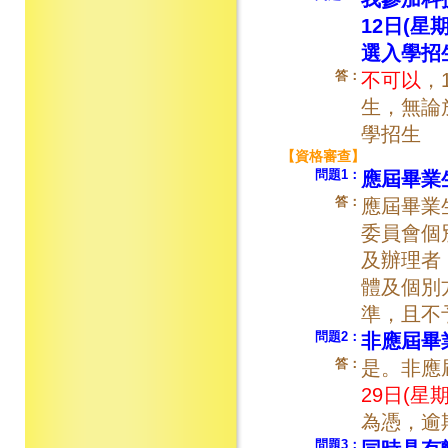
12日(
選入學招
答：
不可以
，
生，無論
學招生
【資格審查】
問題1：
應屆畢業
答：
應屆畢業
委員會個
及辦理者
體及個別
準，且不
問題2：
非應屆畢
答：
是。非應
29日(星
為憑，逾
問題3：