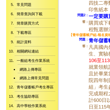
四技二專
常見問題
印售紙本
簡章查詢與下載
問題2：
一定要購
答：
購買或下
簡章購買方式
程甄選辦
下載專區
【青年儲蓄帳戶組-報名資
問題：
青年儲蓄
統計資料
答：
凡具國內
相關網站連結
生、實驗
106至1
一般組考生作業系統
就業領航
網路上傳專區
且於畢業
網路上傳常見問題
院四年制
組」考生
青年儲蓄帳戶考生專區
完成期程
考生協助專區
計600
高中學校作業系統
日至115