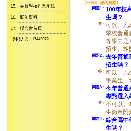
【一般組-報名資格】
委員學校作業系統
問題1：
100年
生嗎？
歷年資料
答：
可以。凡
聯合會首頁
學校普通
到站人次：17446079
等學力之
招生。相
問題2：
去年普通
招生嗎？
答：
可以。凡
畢業生，
問題3：
今年普通
專甄選入
答：
不可以。
生簡章附
問題4：
綜合高中
生嗎？