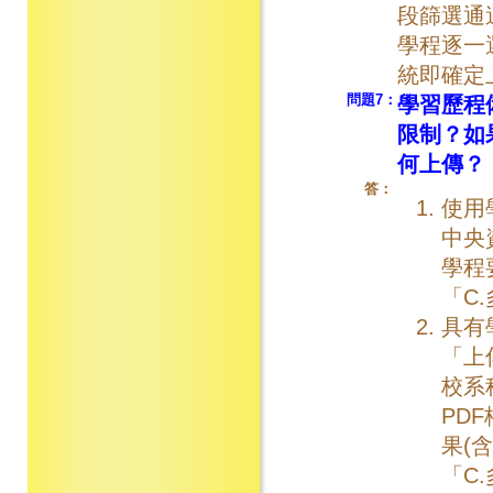
段篩選通
學程逐一
統即確定
問題7：
學習歷程
限制？如
何上傳？
答：
使用
中央
學程
「C
具有
「上
校系
PD
果(
「C