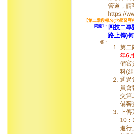
管道，請
https://w
【第二階段報名(含學習歷
問題1：
四技二專
路上傳)
答：
第二
年6月
備審
科(
通過
員會
交第
備審
上傳
10
進行