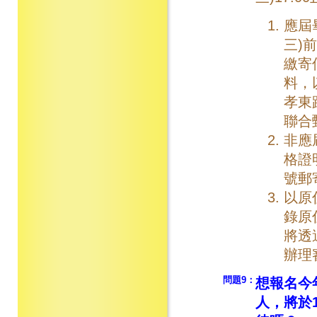
應屆
三)
繳寄
料，
孝東
聯合
非應
格證
號郵
以原
錄原
將透
辦理
問題9：
想報名今
人，將於