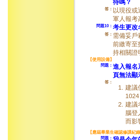
待嗎？
答：
以現役或
軍人報考
問題10：
考生更改
答：
需備妥戶
前繳寄至
持相關證
【使用設備】
問題：
進入報名
頁無法顯
答：
建議
102
建議
腦登
而影
【應屆畢業生確認修課紀
問題：
我是今年