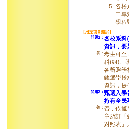
各校
二專
學程
【指定項目甄試】
問題1：
各校系科
資訊，要
答：
考生可至
科(組)
各甄選學
甄選學校
資訊，提
問題2：
甄選入學
持有全民
答：
否，依據
章所訂「
對照表」