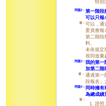
特別
問題2
：
第一階段
可以只報
答：
可以，通
委員會報
第二階段
料。
未依規定
視同放棄
問題3：
我的第一
加第二階
答：
通過第一
段報名」
問題4：
同時擁有
為總成績
答：
證照