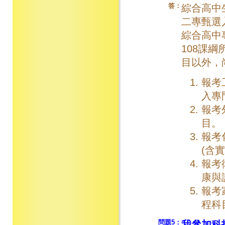
答：
綜合高中
二專甄選
綜合高中
108課
目以外，
報考
入專
報考
目。
報考
(含
報考
康與
報考
程科
問題5：
我參加科