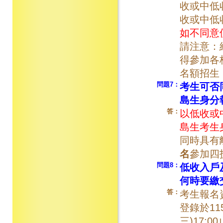
收或中低
收或中低
如不同意
請注意：
得參加各
名額招生
問題7：
考生可否
島生身分
答：
以低收或
島生考生
同時具有
名
參加四
問題8：
低收入戶
何時要繳
答：
考生報名
登錄於115
三)17:0