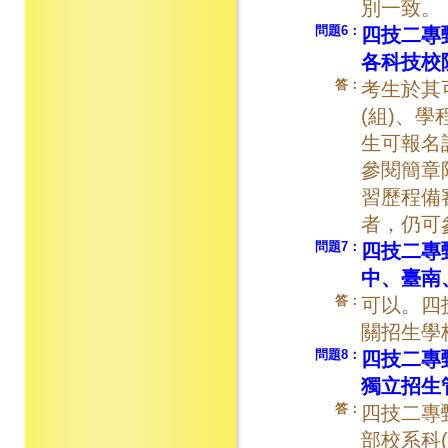
別一致。
問題6：
四技二專
各科技校
答：
考生於其
(組)、
生可報名
參閱簡章
習歷程備
者，仍可
問題7：
四技二專
中、臺南
答：
可以。四
關招生學
問題8：
四技二專
獨立招生
答：
四技二專
部校系科