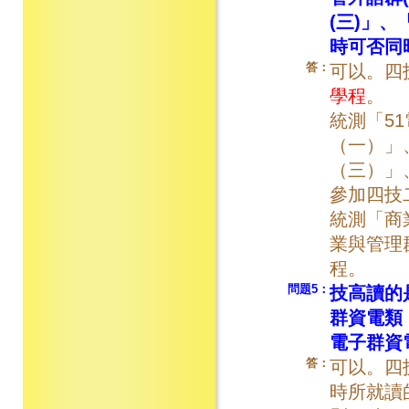
(三)」
時可否同
答：
可以。四
學程
。
統測「5
（一）」
（三）」
參加四技
統測「商
業與管理
程。
問題5：
技高讀的
群資電類
電子群資
答：
可以。四
時所就讀