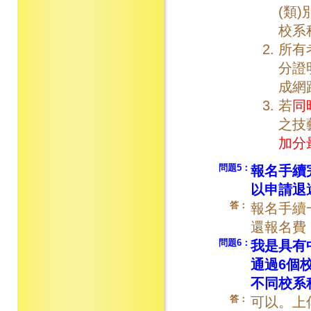
(類
校系
所有
分證
成網
若
同
之技
加分
問題5：
報名手續
以申請退
答：
報名手續
還報名費
問題6：
我是具有
通過6個
不同校系
答：
可以。上