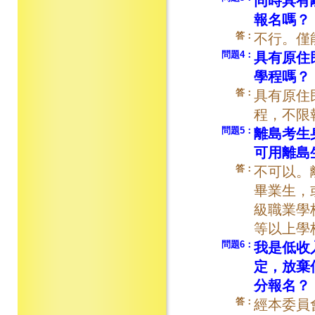
同時具有
報名嗎？
答：
不行。僅
問題4：
具有原住
學程嗎？
答：
具有原住
程，不限
問題5：
離島考生
可用離島
答：
不可以。
畢業生，
級職業學
等以上學
問題6：
我是低收
定，放棄
分報名？
答：
經本委員