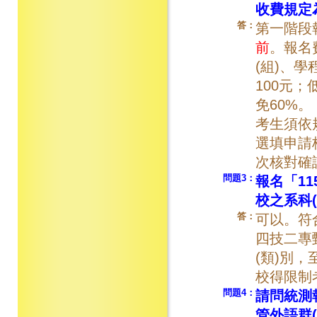
收費規定
答：
第一階段
前
。報名
(組)、
100元
免60%。
考生須依
選填申請
次核對確
問題3：
報名「1
校之系科
答：
可以。符
四技二專
(類)別
校得限制
問題4
：
請問統測
管外語群(