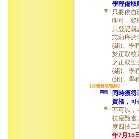
學程備取
答：
只要依自
即可。錄
其登記就
志願序於
(組)、
於正取校
之正取生
(組)、
(組)、學
【分發錄取報到】
問題：
同時獲得
資格，可
答：
不可以，
技優甄審
度四技二
年7月15日