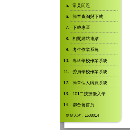
常見問題
簡章查詢與下載
下載專區
相關網站連結
考生作業系統
專科學校作業系統
委員學校作業系統
簡章個人購買系統
101二技技優入學
聯合會首頁
到站人次：1608014