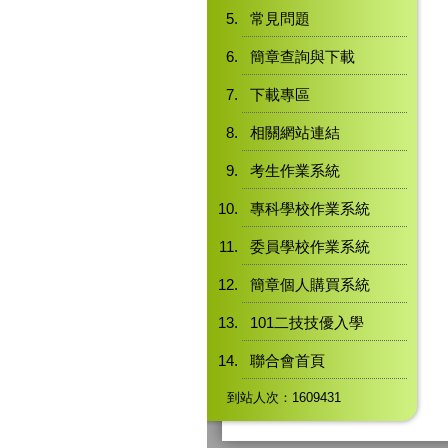
常見問題
簡章查詢與下載
下載專區
相關網站連結
考生作業系統
專科學校作業系統
委員學校作業系統
簡章個人購買系統
101二技技優入學
聯合會首頁
到站人次：1609431