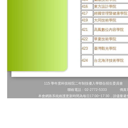
416
東方設計學院
417
經國管理暨健康學院
419
大同技術學院
421
高鳳數位內容學院
422
華夏技術學院
423
臺灣觀光學院
424
台北海洋技術學院
115 學年度科技校院二年制技優入學聯合招生委員會 地址
聯絡電話：02-2772-5333 傳真電
本會網路系統維護更新時間為每日17:00~17:30，請儘