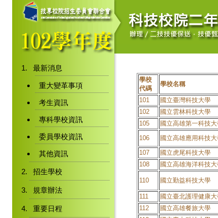
最新消息
學校
學校名稱
重大變革事項
代碼
101
國立臺灣科技大學
考生資訊
102
國立雲林科技大學
專科學校資訊
105
國立高雄第一科技大
委員學校資訊
106
國立高雄應用科技大
107
國立虎尾科技大學
其他資訊
108
國立高雄海洋科技大
招生學校
110
國立勤益科技大學
規章辦法
111
國立臺北護理健康大
重要日程
112
國立高雄餐旅大學