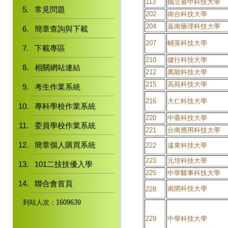
113
國立臺中科技大學
常見問題
202
南台科技大學
204
嘉南藥理科技大學
簡章查詢與下載
207
輔英科技大學
下載專區
210
健行科技大學
相關網站連結
212
萬能科技大學
215
高苑科技大學
考生作業系統
216
大仁科技大學
專科學校作業系統
220
中臺科技大學
委員學校作業系統
221
台南應用科技大學
簡章個人購買系統
222
遠東科技大學
223
元培科技大學
101二技技優入學
225
中華醫事科技大學
聯合會首頁
南開科技大學
228
到站人次：1609639
229
中華科技大學