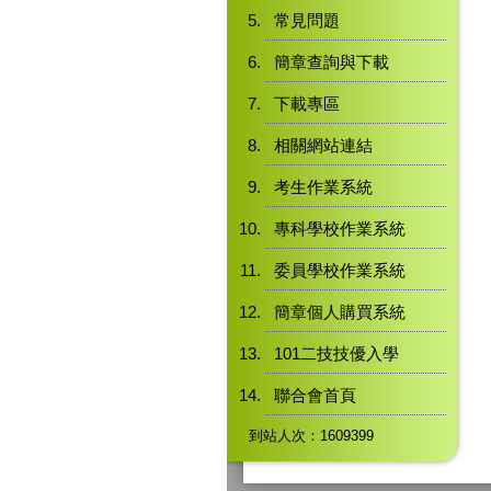
常見問題
簡章查詢與下載
下載專區
相關網站連結
考生作業系統
專科學校作業系統
委員學校作業系統
簡章個人購買系統
101二技技優入學
聯合會首頁
到站人次：1609399