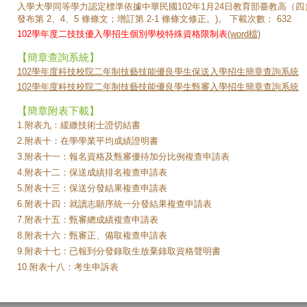
入學大學同等學力認定標準依據中華民國102年1月24日教育部臺教高（四）字第
發布第 2、4、5 條條文；增訂第 2-1 條條文修正。)。
下載次數：
632
102學年度二技技優入學招生個別學校特殊資格限制表
(word檔)
【簡章查詢系統】
102學年度科技校院二年制技藝技能優良學生保送入學招生簡章查詢系統
102學年度科技校院二年制技藝技能優良學生甄審入學招生簡章查詢系統
【簡章附表下載】
1.附表九：
緩繳技術士證切結書
2.附表十：
在學學業平均成績證明書
3.附表十一：
報名資格及甄審優待加分比例複查申請表
4.附表十二：
保送成績排名複查申請表
5.附表十三：
保送分發結果複查申請表
6.附表十四：
就讀志願序統一分發結果複查申請表
7.附表十五：
甄審總成績複查申請表
8.附表十六：
甄審正、備取複查申請表
9.附表十七：
已報到分發錄取生放棄錄取資格聲明書
10.附表十八：
考生申訴表