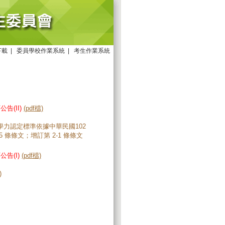
下載
|
委員學校作業系統
|
考生作業系統
。
(II)
(pdf檔)
等學力認定標準依據中華民國102
5 條條文；增訂第 2-1 條條文
告(I)
(pdf檔)
)