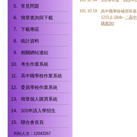
102學年度「四技申
常見問題
101.10.19
高中職學校補習班基
簡章查詢與下載
12日止-請由--
「高中
碼查詢
)
下載專區
統計資料
相關網站連結
考生作業系統
高中職學校作業系統
委員學校作業系統
簡章個人購買系統
101申請入學招生
聯合會首頁
到站人次：12043267