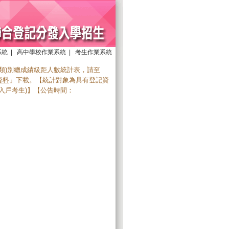
系統
|
高中學校作業系統
|
考生作業系統
(類)別總成績級距人數統計表，請至
資料
」下載。【統計對象為具有登記資
入戶考生)】【公告時間：