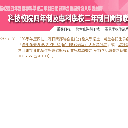
重要日程
|
簡章查詢與下載
|
委員學校作業
106.07.27
*106學年度四技二專日間部聯合登記分發入學招生，考生各招生群
「
考生作業系統/各招生群(類)別總成績級距人數統計表
」或「
統計
格且未於其他招生管道錄取報到並完成繳費之考生(含免繳費之低收
106.7.27(五)10:00】。