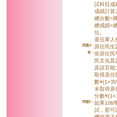
試科目成
成績計算
總分數=
總成績=
位。
退伍軍人
問題4：
原住民生
答：
依原住民
民文化及
及語言能
取得原住
數
×
(1+3
未取得原
分數
×
(1
問題5：
如果10
試，那可
機與電子