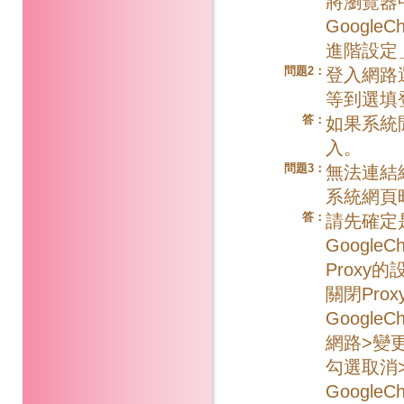
將瀏覽器
Googl
進階設定
問題2：
登入網路
等到選填
答：
如果系統
入。
問題3：
無法連結
系統網頁
答：
請先確定
Googl
Proxy
關閉Prox
Googl
網路>變更
勾選取消>
Googl