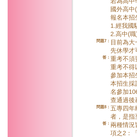
若為高中
國外高中
報名本招
1.經我
2.高中(
問題7：
目前為大
先休學才
答：
重考不須
重考不得
參加本招
本招生採
名參加1
查通過後
問題8：
五專四年
者，是指
答：
兩種情況
項之2：