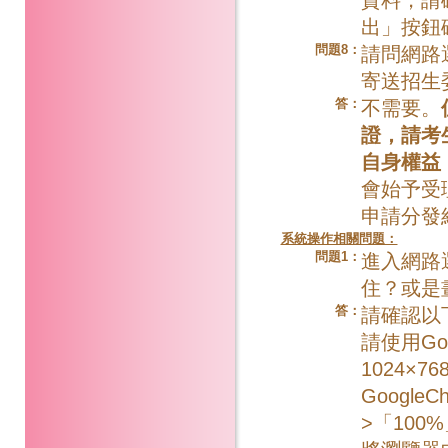
出」按鈕
問題8：
請問網路
寄送招生
答：
不需要。
證，請考
自身權益
會始予受
申請分發
系統操作相關問題：
問題1：
進入網路
住？或是
答：
請確認以
請使用Go
1024×
Googl
>「100