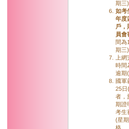
期三)
如考
年度
戶，
員會
間為1
期三)
上網
時間為
逾期
國軍
25
者，
期證
考生
(星
格。