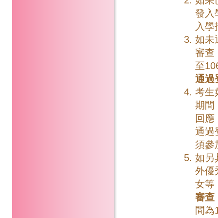
發入
入學
如未
審查
至10
通過
考生
期間
回應
通過
須參
如另
外優
女等
審查
間為1