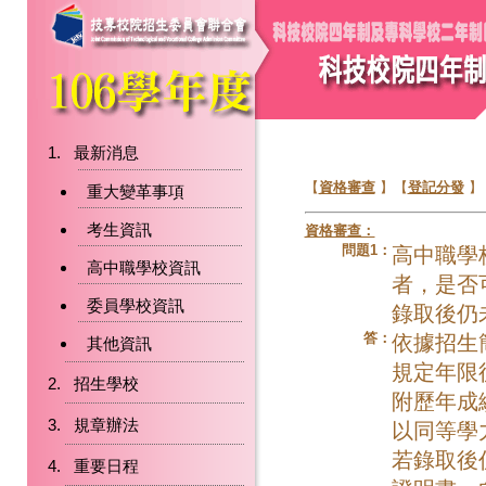
最新消息
【
資格審查
】【
登記分發
】
重大變革事項
考生資訊
資格審查：
問題1：
高中職學
高中職學校資訊
者，是否
委員學校資訊
錄取後仍
答：
依據招生
其他資訊
規定年限
招生學校
附歷年成
規章辦法
以同等學
若錄取後
重要日程