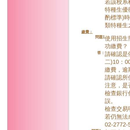
若該校系
特種生優
酌標準)
類特種生
繳費：
問題1
使用招生
功繳費？
答：
請確認是
二)10：
繳費，逾
請確認所
注意，是
檢查銀行
誤。
檢查交易
若仍無法
02-2772