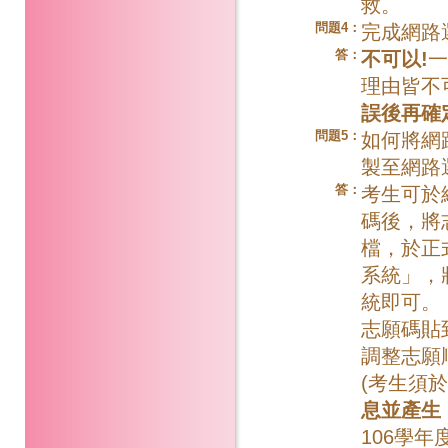
救。
問題4：
完成網路
答：
不可以!
一
理由皆不
誤後再確
問題5：
如何將網
製至網路
答：
考生可於
碼後，將
檔，於正
系統」，
統即可。
志願碼貼
調整志願
(考生須
息並產生
106學年