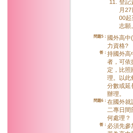
登記
月27
00
志願
問題5：
國外高中
力資格?
答：
持國外高
者，可依
定，比照
理。以此
分數或延
辦理。
問題6：
在國外就
二專日間
何處理？
答：
必須先參