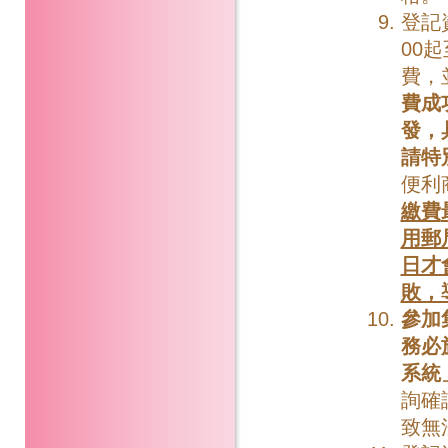
登記
00起
費，
費成
發，
請特
便利
繳費
用郵
日才
敗，
參加
務必
系統
詢確
致無