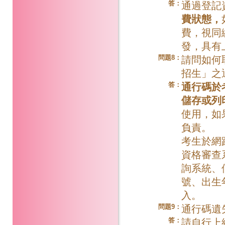
答：
通過登記
費狀態，
費，視同
發，具有
問題8：
請問如何
招生」之
答：
通行碼於
儲存或列
使用，如
負責。
考生於網
資格審查
詢系統、
號、出生
入。
問題9：
通行碼遺
答：
請自行上