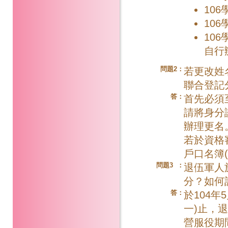
10
10
10
自行
問題2：
若更改姓
聯合登記
答：
首先必須
請將身分
辦理更名
若於資格
戶口名簿
問題3 ：
退伍軍人
分？如何
答：
於104年
一)止，
營服役期