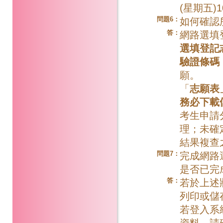
(星期五)1
問題6：
如何確認
答：
網路選填
選填登記
驗證條碼
願。
「
志願表
務必下載
考生申請
理；未確
結果複查
問題7：
完成網路
是否已完
答：
若於上述
列印或儲
若登入系
資料，請