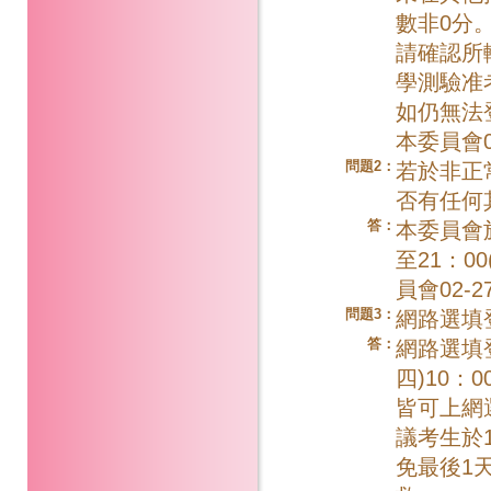
數非0分
請確認所
學測驗准
如仍無法
本委員會02
問題2：
若於非正
否有任何
答：
本委員會於
至21：0
員會02-27
問題3：
網路選填
答：
網路選填
四)10：
皆可上網
議考生於1
免最後1