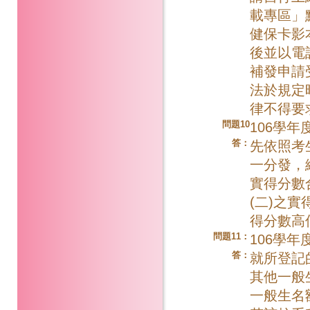
載專區」
健保卡影
後並以電
補發申請
法於規定
律不得要
問題10
106學
答：
先依照考
一分發，
實得分數
(二)之
得分數高
問題11：
106學
答：
就所登記
其他一般
一般生名