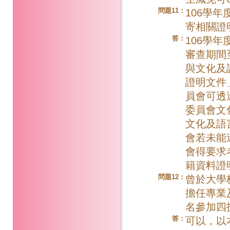
問題11：
106學
寄相關證
答：
106學
審查期間
與文化及
證明文件
員會可透
委員會文
文化及語
會若未能
會得要求
籍資料證
問題12：
曾於大學
擔任專業
名參加四
答：
可以，以