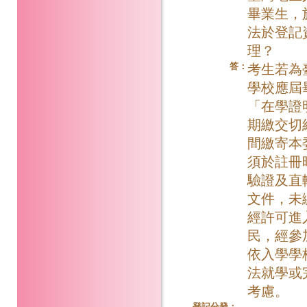
畢業生，
法於登記
理？
答：
考生若為
學校應屆
「在學證
期繳交切
間繳寄本
須於註冊
驗證及直
文件，未
經許可進
民，經參
依入學學
法就學或
考慮。
登記分發：