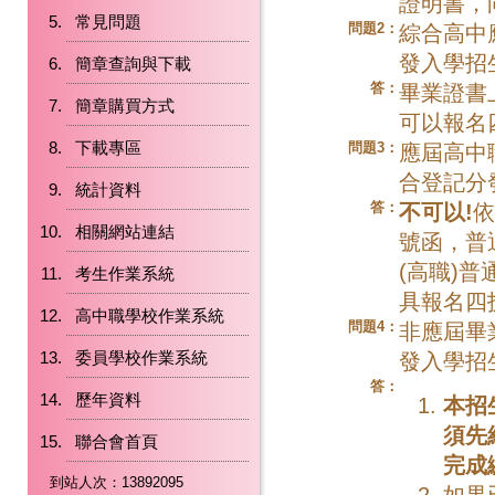
證明書，
常見問題
問題2：
綜合高中
發入學招
簡章查詢與下載
答：
畢業證書
簡章購買方式
可以報名
下載專區
問題3：
應屆高中
合登記分
統計資料
答：
不可以
!
依
相關網站連結
號函，普
(高職)
考生作業系統
具報名四
高中職學校作業系統
問題4：
非應屆畢
委員學校作業系統
發入學招
答：
歷年資料
本招
須先
聯合會首頁
完成
到站人次：13892095
如果