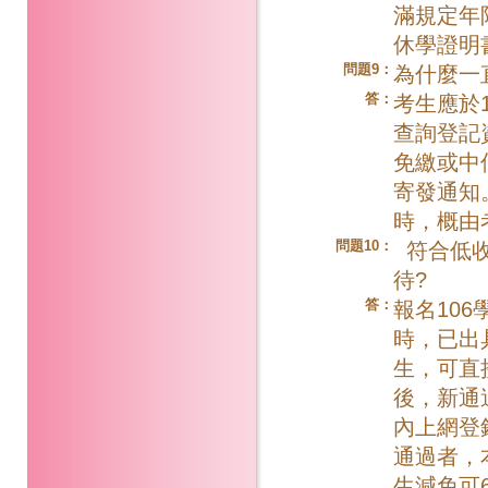
滿規定年
休學證明
問題9：
為什麼一
答：
考生應於1
查詢登記
免繳或中
寄發通知
時，概由
問題10：
符合低收
待?
答：
報名10
時，已出
生，可直
後，新通
內上網登
通過者，
生減免可6