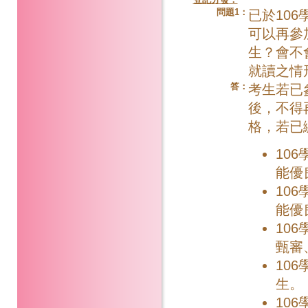
問題1：
已於10
可以再參
生？會不
就讀之情
答：
考生若已
後，不得
格，若已
10
能優
10
能優
10
甄審
10
生。
10