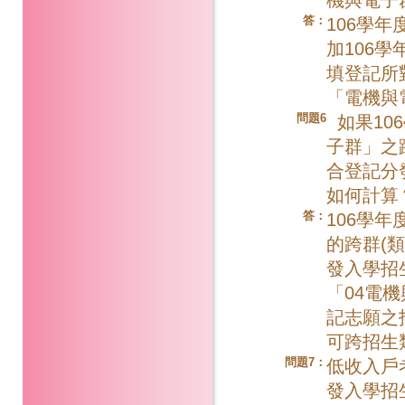
答：
106學
加106
填登記所
「電機與
問題6
如果10
子群」之
合登記分
如何計算
答：
106學
的跨群(
發入學招
「04電
記志願之
可跨招生
問題7：
低收入戶
發入學招