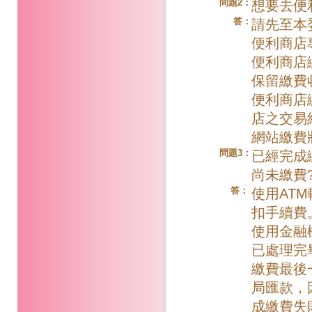
問題2：
想要去便
答：
請先至本
便利商店
便利商店繳
保留繳費
便利商店
店之交易
網站繳費
問題3：
已經完成
尚未繳費
答：
使用AT
扣手續費
使用金融
已處理完
繳費最後一
局匯款，
成繳費失