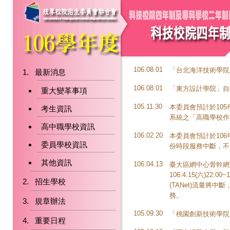
106.08.01
「台北海洋技術學院
最新消息
106.08.01
「東方設計學院」自
重大變革事項
105.11.30
本委員會預計於105
考生資訊
系統之「高職學校作
高中職學校資訊
106.02.20
本委員會預計於106
委員學校資訊
份時段服務中斷，不
其他資訊
106.04.13
臺大區網中心骨幹網
106.4.15(六)22:
招生學校
(TANet)流量
務。
規章辦法
105.09.30
「桃園創新技術學院
重要日程