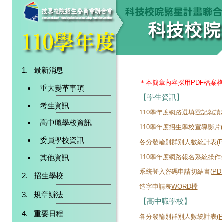
最新消息
＊本簡章內容採用PDF檔案
重大變革事項
【學生資訊】
考生資訊
110學年度網路選填登記就
高中職學校資訊
110學年度招生學校宣導影片
委員學校資訊
各分發輪別群別人數統計表
(
其他資訊
110學年度網路報名系統操
系統登入密碼申請切結書(
PD
招生學校
造字申請表
WORD檔
規章辦法
【高中職學校】
重要日程
各分發輪別群別人數統計表
(