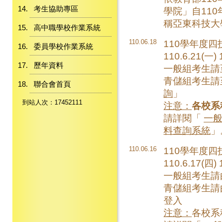
考生協助專區
學院」自11
稱亞東科技大
高中職學校作業系統
110.06.18
110學年度
委員學校作業系統
110.6.21(一)
歷年資料
一般組考生請
青儲組考生請
聯合會首頁
詢
」
到站人次：17452111
注意：
各校系
請詳閱「
一
料查詢系統
」
110.06.16
110學年度
110.6.17(四)
一般組考生請
青儲組考生請
登入
注意：
各校系