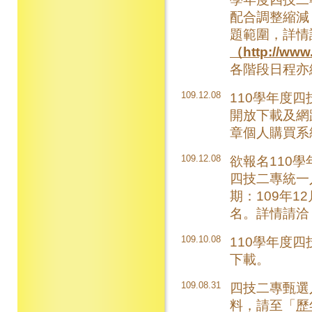
配合調整縮減
題範圍，詳情
（http://www
各階段日程亦
109.12.08
110學年度四
開放下載及網
章個人購買系
109.12.08
欲報名110
四技二專統一
期：109年12
名。詳情請洽
109.10.08
110學年度
下載。
109.08.31
四技二專甄選
料，請至「
歷