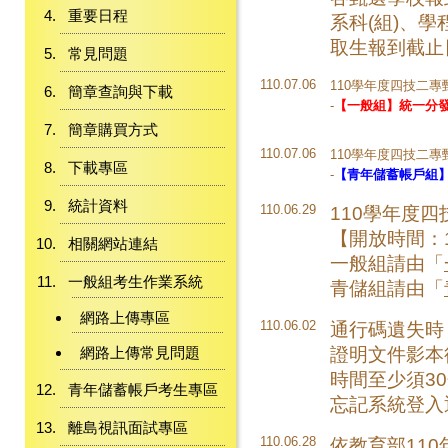
重要日程
系科(組)、
取生報到截止
常見問題
110.07.06
110學年度四技二專甄
簡章查詢與下載
-
【一般組】統一分
簡章購買方式
110.07.06
110學年度四技二專甄
下載專區
-
【青年儲蓄帳戶組
統計資料
110.06.29
110學年度
【開放時間：110.
相關網站連結
一般組請由「
一般組考生作業系統
青儲組請由「
網路上傳專區
110.06.02
通行碼遺失時
證明文件影本
網路上傳常見問題
時間至少須3
青年儲蓄帳戶考生專區
忘記系統登入
離島視訊面試專區
110.06.28
依教育部110