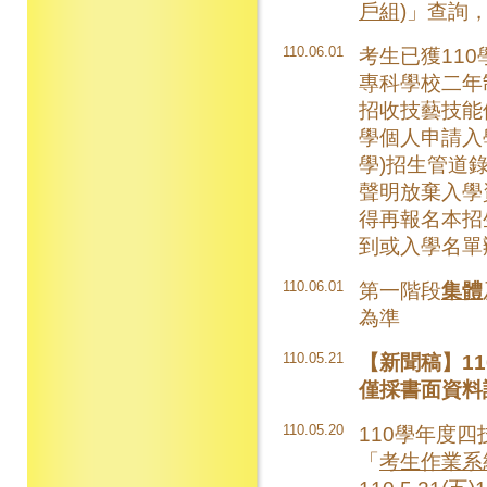
戶組)
」查詢，
110.06.01
考生已獲11
專科學校二年
招收技藝技能
學個人申請入
學)招生管道
聲明放棄入學
得再報名本招
到或入學名單
110.06.01
第一階段
集體
為準
110.05.21
【新聞稿】1
僅採書面資料
110.05.20
110學年度
「
考生作業系