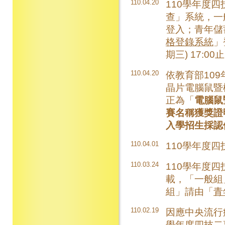
110.04.20
110學年度
查」系統，一
登入；青年儲
格登錄系統
」
期三) 17:00
110.04.20
依教育部109
晶片電腦鼠暨
正為「
電腦鼠
賽名稱獲獎證
入學招生採認
110.04.01
110學年度
110.03.24
110學年度
載，「一般組
組」請由「
青
110.02.19
因應中央流行
學年度四技二