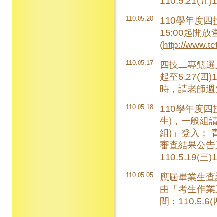
110.5.21(五
110.05.20
110學年度四
15:00起
(
http://www.tc
110.05.17
四技二專甄選入
起至5.27(
時，請老師週
110.05.18
110學年度
生)，一般組
組)
」登入； 
審查結果公告系
110.5.19(三
110.05.05
應屆畢業生查
由「
考生作業
間：110.5.6(