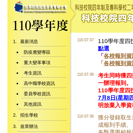
110.07.07
110學年度
最新消息
點選
防疫應變專區
「
各校報到資
重大變革事項
「
各校報到資
考生資訊
110.07.06
考生同時獲四
一辦理報到。
高中職學校資訊
110學年度
委員學校資訊
7月8日(星期四)
其他資訊
明放棄入學資
招生學校
110.07.06
獲分發錄取生
成報到手續。
規章辦法
各甄選學校報