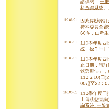
請詳閱「
一
料查詢系統
」
110.06.01
因應停辦原訂
持本委員會審
60％，由考
110.06.01
110學年度
統」操作手冊
110.06.01
110學年度
止日期，請詳
甄選辦法
」，
110.6.10
00起至22：
110.06.01
110學年度
上傳狀態查詢
詢系統 (一般組